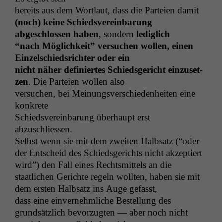
bere­its aus dem Wort­laut, dass die Parteien damit
(noch) keine Schiedsvere­in­barung
abgeschlossen haben
, son­dern
lediglich
“nach Möglichkeit” ver­suchen wollen, einen
Einzelschied­srichter oder ein
nicht näher definiertes Schieds­gericht einzuset­
zen
. Die Parteien wollen also
ver­suchen, bei Mei­n­ungsver­schieden­heit­en eine
Notwendige
Cookies
konkrete
Diese
Schiedsvere­in­barung über­haupt erst
Cookies sind
abzuschliessen.
nicht
Selb­st wenn sie mit dem zweit­en Halb­satz (“oder
optional, es
der Entscheid des Schieds­gerichts nicht akzep­tiert
braucht sie,
wird”) den Fall eines Rechtsmit­tels an die
damit die
Website
staatlichen Gerichte regeln woll­ten, haben sie mit
korrekt
dem ersten Halb­satz ins Auge gefasst,
angezeigt
dass eine ein­vernehm­liche Bestel­lung des
werden kann.
grund­sät­zlich bevorzugten — aber noch nicht