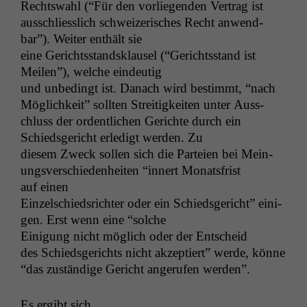
Rechtswahl (“Für den vor­liegen­den Ver­trag ist
auss­chliesslich schweiz­erisches Recht anwend­
bar”). Weit­er enthält sie
eine Gerichts­stand­sklausel (“Gerichts­stand ist
Meilen”), welche eindeutig
und unbe­d­ingt ist. Danach wird bes­timmt, “nach
Möglichkeit” soll­ten Stre­it­igkeit­en unter Auss­
chluss der ordentlichen Gerichte durch ein
Schieds­gericht erledigt wer­den. Zu
diesem Zweck sollen sich die Parteien bei Mei­n­
ungsver­schieden­heit­en “innert Monats­frist
auf einen
Einzelschied­srichter oder ein Schieds­gericht” eini­
gen. Erst wenn eine “solche
Eini­gung nicht möglich oder der Entscheid
des Schieds­gerichts nicht akzep­tiert” werde, könne
“das zuständi­ge Gericht angerufen werden”.
Es ergibt sich