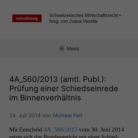
Zum
Inhalt
Schweizerisches Wirtschaftsrecht •
springen
hrsg. von Juana Vasella
Menü
4A_560
/2013 (amtl. Publ.):
Prüfung einer Schiedseinrede
im Binnenverhältnis
24. Juli 2014
von
Michael Feit
Mit Entscheid
4A_560
/2013
vom 30. Juni 2014
set­zte sich das Bun­des­gericht mit ein­er Schied­