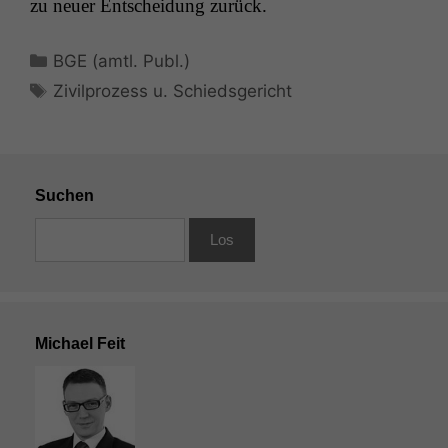
zu neuer Entschei­dung zurück.
Kategorien
BGE (amtl. Publ.)
Schlagwörter
Zivilprozess u. Schiedsgericht
Suchen
Michael Feit