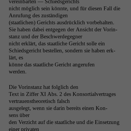
vere­in­barten — Schiedsgerichts
nicht möglich sein kön­nte, und für diesen Fall die
Statistiken
Anrufung des zuständigen
Um unsere
Website zu
(staatlichen) Gerichts aus­drück­lich vor­be­hal­ten.
verbessern,
Sie haben dabei ent­ge­gen der Ansicht der Vorin­
zeichnen
stanz und der Beschwerdegegner
wir
nicht erk­lärt, das staatliche Gericht solle ein
anonyme
Schieds­gericht bestellen, son­dern sie haben erk­
statistische
Daten auf.
lärt, es
könne das staatliche Gericht angerufen
werden.
Funktionalität
Einige
Die Vorin­stanz hat fol­glich den
Funktionen auf
Text in Zif­fer
XI
Abs. 2 des Kon­sor­tialver­trages
dieser Website
sind optional.
ver­trauen­sthe­o­retisch falsch
Wenn Sie
aus­gelegt, wenn sie darin bere­its einen Kon­
diese Option
sens über
deaktivieren,
den Verzicht auf die staatliche und die Ein­set­zung
kann die
ein­er privaten
Website nicht