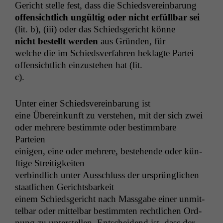
Gericht stelle fest, dass die Schiedsvere­in­barung
offen­sichtlich ungültig oder nicht erfüll­bar sei
(lit. b), (iii) oder das Schieds­gericht könne
nicht bestellt wer­den
aus Grün­den, für
welche die im Schiedsver­fahren beklagte Partei
offen­sichtlich einzuste­hen hat (lit.
c).
Unter ein­er Schiedsvere­in­barung ist
eine Übereinkun­ft zu ver­ste­hen, mit der sich zwei
oder mehrere bes­timmte oder bes­timm­bare
Parteien
eini­gen, eine oder mehrere, beste­hende oder kün­
ftige Streitigkeiten
verbindlich unter Auss­chluss der ursprünglichen
staatlichen Gerichtsbarkeit
einem Schieds­gericht nach Mass­gabe ein­er unmit­
tel­bar oder mit­tel­bar bes­timmten rechtlichen Ord­
nung zu unter­stellen. Entschei­dend ist, dass der