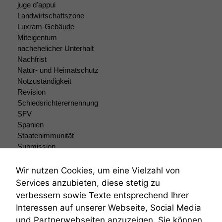
juge d'appui
Landwirtschaftszone
Luxram-Gebäude
Miteigentum
nachehelicher Unterhalt
Nachfrist
Natur- und Heimatschutz
Notzuständigkeit
Revision
Schiedsrichterernennung
SFV
Spanien
Staatenimmunität
Submission
Submissionsrecht
Teilungsklage
Wir nutzen Cookies, um eine Vielzahl von
Venezuela
Services anzubieten, diese stetig zu
VRK
verbessern sowie Texte entsprechend Ihrer
Wiederherstellungsanordnung
Interessen auf unserer Webseite, Social Media
Zivilprozessordnung
und Partnerwebseiten anzuzeigen. Sie können