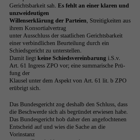
zu 100%
Gerichts­barkeit sah.
Es fehlt an ein­er klaren und
funktionieren.
unzwei­deuti­gen
Wil­lenserk­lärung der Parteien
, Stre­it­igkeit­en aus
ihrem Konsortialvertrag
Marketing
unter Auss­chluss der staatlichen Gerichts­barkeit
Wir speichern
ein­er verbindlichen Beurteilung durch ein
anonyme Daten ab,
Schieds­gericht zu unterstellen.
um interne
marketingtechnische
Damit liegt
keine Schiedsvere­in­barung
i.S.v.
Auswertungen
Art. 61 Ingress
ZPO
vor; eine sum­marische Prü­
durchführen zu
fung der
können. Diese helfen
Klausel unter dem Aspekt von Art. 61 lit. b
ZPO
uns, unsere Website
erübrigt sich.
zu verbessern.
Das Bun­des­gericht zog deshalb den Schluss, dass
die Beschw­erde sich als begrün­det erwiesen habe.
Das Bun­des­gericht hob daher den ange­focht­e­nen
Entscheid auf und wies die Sache an die
Vorinstanz