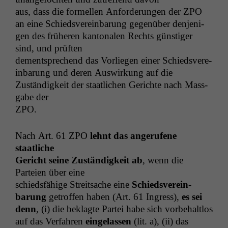
aus, dass die formellen Anforderun­gen der
ZPO
an eine Schiedsvere­in­barung gegenüber den­jeni­
gen des früheren kan­tonalen Rechts gün­stiger
sind, und prüften
dementsprechend das Vor­liegen ein­er Schiedsvere­
in­barung und deren Auswirkung auf die
Zuständigkeit der staatlichen Gerichte nach Mass­
gabe der
ZPO
.
Nach Art. 61
ZPO
lehnt das angerufene
staatliche
Gericht seine Zuständigkeit ab
, wenn die
Parteien über eine
schieds­fähige Stre­it­sache eine
Schiedsvere­in­
barung
getrof­fen haben (Art. 61 Ingress),
es sei
denn
, (i) die beklagte Partei habe sich vor­be­halt­los
auf das Ver­fahren
ein­ge­lassen
(lit. a), (ii) das