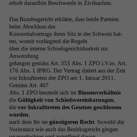
erhob daraufhin Beschw­erde in Zivilsachen.
Das Bun­des­gericht erk­lärte, dass bei­de Parteien
beim Abschluss des
Kon­sor­tialver­trags ihren Sitz in der Schweiz hat­
ten, wom­it vor­liegend die Regeln
über die interne Schieds­gerichts­barkeit zur
Anwendung
gelan­gen gemäss Art. 353 Abs. 1
ZPO
i.V.m. Art.
176 Abs. 1
IPRG
. Der Ver­trag datiert aus der Zeit
vor Inkraft­treten der
ZPO
am 1. Jan­u­ar 2011.
Gemäss Art. 407
Abs. 1
ZPO
beurteilt sich im
Bin­nen­ver­hält­nis
die
Gültigkeit von Schiedsvere­in­barun­gen
,
die
vor Inkraft­treten des Geset­zes geschlossen
wur­den
,
nach dem für sie
gün­stigeren Recht
. Sowohl die
Vorin­stanz wie auch das Bezirks­gericht gin­gen
unange­focht­en und zutr­e­f­fend davon