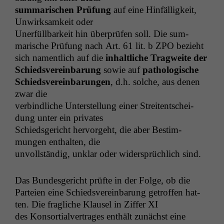
sum­marischen Prü­fung
auf eine Hin­fäl­ligkeit,
Unwirk­samkeit oder
Uner­füll­barkeit hin über­prüfen soll. Die sum­
marische Prü­fung nach Art. 61 lit. b
ZPO
bezieht
sich namentlich auf die
inhaltliche Trag­weite der
Schiedsvere­in­barung
sowie auf
pathol­o­gis­che
Schiedsvere­in­barun­gen
, d.h. solche, aus denen
zwar die
verbindliche Unter­stel­lung ein­er Stre­it­entschei­
dung unter ein privates
Schieds­gericht her­vorge­ht, die aber Bes­tim­
mungen enthal­ten, die
unvoll­ständig, unklar oder wider­sprüch­lich sind.
Das Bun­des­gericht prüfte in der Folge, ob die
Parteien eine Schiedsvere­in­barung getrof­fen hat­
ten. Die fragliche Klausel in Zif­fer
XI
des Kon­sor­tialver­trages enthält zunächst eine