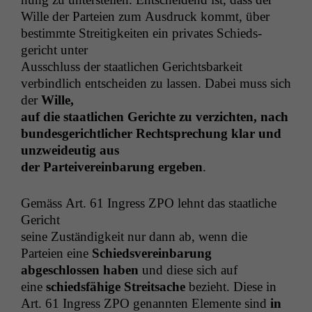
Wille der Parteien zum Aus­druck kommt, über
bes­timmte Stre­it­igkeit­en ein pri­vates Schieds­
gericht unter
Auss­chluss der staatlichen Gerichts­barkeit
verbindlich entschei­den zu lassen. Dabei muss sich
der
Wille,
auf die staatlichen Gerichte zu verzicht­en, nach
bun­des­gerichtlich­er Recht­sprechung klar und
unzwei­deutig aus
der
Parteivere­in­barung ergeben
.
Gemäss Art. 61 Ingress
ZPO
lehnt das staatliche
Gericht
seine Zuständigkeit nur dann ab, wenn die
Parteien eine
Schiedsvere­in­barung
abgeschlossen haben
und diese sich auf
eine
schieds­fähige Stre­it­sache
bezieht. Diese in
Art. 61 Ingress
ZPO
genan­nten Ele­mente sind
in