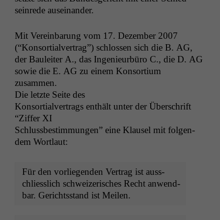
seinrede auseinander.
Mit Vere­in­barung vom 17. Dezem­ber 2007
(“Kon­sor­tialver­trag”) schlossen sich die B.
AG
,
der Bauleit­er A., das Inge­nieur­büro C., die D.
AG
sowie die E.
AG
zu einem Kon­sor­tium
zusammen.
Die let­zte Seite des
Kon­sor­tialver­trags enthält unter der Über­schrift
“Zif­fer
XI
Schluss­bes­tim­mungen” eine Klausel mit fol­gen­
dem Wortlaut:
Für den vor­liegen­den Ver­trag ist auss­
chliesslich schweiz­erisches Recht anwend­
bar. Gerichts­stand ist Meilen.