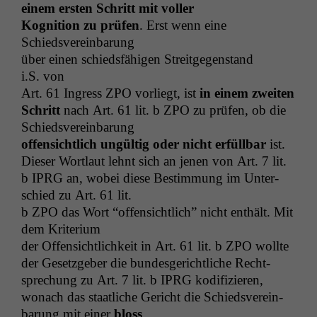
einem ersten Schritt
mit voller
Kog­ni­tion zu prüfen
. Erst wenn eine
Schiedsvereinbarung
über einen schieds­fähi­gen Stre­it­ge­gen­stand
i.S. von
Art. 61 Ingress
ZPO
vor­liegt, ist
in einem zweit­en
Schritt
nach Art. 61 lit. b
ZPO
zu prüfen, ob die
Schiedsvereinbarung
offen­sichtlich ungültig oder nicht erfüll­bar
ist.
Dieser Wort­laut lehnt sich an jenen von Art. 7 lit.
b
IPRG
an, wobei diese Bes­tim­mung im Unter­
schied zu Art. 61 lit.
b
ZPO
das Wort “offen­sichtlich” nicht enthält. Mit
dem Kriterium
der Offen­sichtlichkeit in Art. 61 lit. b
ZPO
wollte
der Geset­zge­ber die bun­des­gerichtliche Recht­
sprechung zu Art. 7 lit. b
IPRG
kod­i­fizieren,
wonach das staatliche Gericht die Schiedsvere­in­
barung mit ein­er
bloss