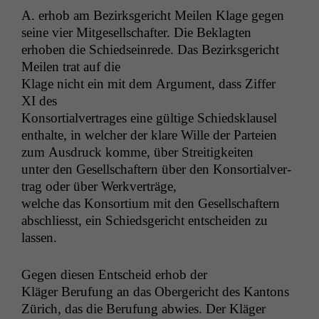
A. erhob am Bezirks­gericht Meilen Klage gegen
seine vier Mit­ge­sellschafter. Die Beklagten
erhoben die Schied­seinrede. Das Bezirks­gericht
Meilen trat auf die
Klage nicht ein mit dem Argu­ment, dass Zif­fer
XI
des
Kon­sor­tialver­trages eine gültige Schied­sklausel
enthalte, in welch­er der klare Wille der Parteien
zum Aus­druck komme, über Streitigkeiten
unter den Gesellschaftern über den Kon­sor­tialver­
trag oder über Werkverträge,
welche das Kon­sor­tium mit den Gesellschaftern
abschliesst, ein Schieds­gericht entschei­den zu
lassen.
Gegen diesen Entscheid erhob der
Kläger Beru­fung an das Oberg­ericht des Kantons
Zürich, das die Beru­fung abwies. Der Kläger