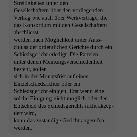
Stre­it­igkeit­en unter den
Gesellschaftern über den vor­liegen­den
Ver­trag wie auch über Werkverträge, die
das Kon­sor­tium mit den Gesellschaftern
abschliesst,
wer­den nach Möglichkeit unter Auss­
chluss der ordentlichen Gerichte durch ein
Schieds­gericht erledigt. Die Parteien,
unter denen Mei­n­ungsver­schieden­heit
beste­ht, sollen
sich in der Monats­frist auf einen
Einzelschied­srichter oder ein
Schieds­gericht eini­gen. Erst wenn eine
solche Eini­gung nicht möglich oder der
Entscheid des Schieds­gerichts nicht akzep­
tiert wird,
kann das zuständi­ge Gericht angerufen
werden.