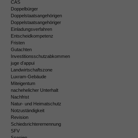
CAS
anonyme Daten ab,
Doppelbürger
um interne
Doppelstaatsangehörigen
marketingtechnische
Doppelstaatsangehöriger
Auswertungen
Einladungsverfahren
durchführen zu
können. Diese helfen
Entscheidkompetenz
uns, unsere Website
Fristen
zu verbessern.
Gutachten
Investitionsschutzabkommen
juge d'appui
Landwirtschaftszone
Luxram-Gebäude
Miteigentum
nachehelicher Unterhalt
Nachfrist
Natur- und Heimatschutz
Notzuständigkeit
Revision
Schiedsrichterernennung
SFV
Spanien