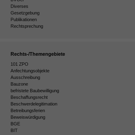
wir
Diverses
anonyme
Gesetzgebung
statistische
Publikationen
Daten auf.
Rechtsprechung
Funktionalität
Einige
Funktionen auf
Rechts-/Themengebiete
dieser Website
101 ZPO
sind optional.
Anfechtungsobjekte
Wenn Sie
diese Option
Ausschreibung
deaktivieren,
Bauzone
kann die
befristete Baubewilligung
Website nicht
Beschaffungsrecht
zu 100%
Beschwerdelegitimation
funktionieren.
Betreibungsferien
Beweiswürdigung
BGE
Marketing
BIT
Wir speichern