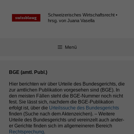
Zum
Inhalt
Schweizerisches Wirtschaftsrecht •
springen
hrsg. von Juana Vasella
Menü
BGE (amtl. Publ.)
Hier bericht­en wir über Urteile des Bun­des­gerichts, die
zur amtlichen Pub­lika­tion vorge­se­hen sind (
BGE
). In
den meis­ten Fällen ste­ht die BGE-Num­mer noch nicht
fest. Sie lässt sich, nach­dem die BGE-Pub­lika­tion
erfol­gt ist, über die
Urteilssuche des Bun­des­gerichts
find­en (Suche nach dem Akten­ze­ichen). – Weit­ere
Urteile des Bun­des­gerichts und vere­inzelt auch ander­
er Gerichte find­en sich im all­ge­meineren Bere­ich
Recht­sprechung
.