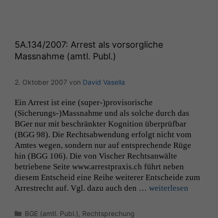
5A
.134/2007: Arrest als vorsorgliche
Massnahme (amtl. Publ.)
2. Oktober 2007
von
David Vasella
Ein Arrest ist eine (super-)provisorische
(Sicherungs-)Massnahme und als solche durch das
BGer nur mit beschränk­ter Kog­ni­tion über­prüf­bar
(
BGG
98). Die Rechtsab­wen­dung erfol­gt nicht vom
Amtes wegen, son­dern nur auf entsprechende Rüge
hin (
BGG
106). Die von Vis­ch­er Recht­san­wälte
betriebene Seite www.arrestpraxis.ch führt neben
diesem Entscheid eine Rei­he weit­er­er Entschei­de zum
Arrestrecht auf. Vgl. dazu auch den …
weit­er­lesen
Kategorien
BGE (amtl. Publ.)
,
Rechtsprechung