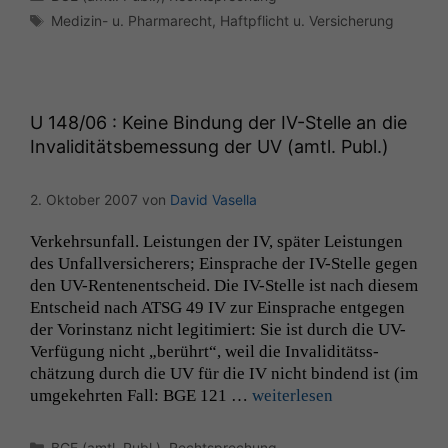
Schlagwörter
Medizin- u. Pharmarecht
,
Haftpflicht u. Versicherung
U 148/06 : Keine Bindung der IV-Stelle an die
Invaliditätsbemessung der
UV
(amtl. Publ.)
2. Oktober 2007
von
David Vasella
Verkehrsun­fall. Leis­tun­gen der
IV
, später Leis­tun­gen
des Unfal­lver­sicher­ers; Ein­sprache der IV-Stelle gegen
den UV-Rente­­nentscheid. Die IV-Stelle ist nach diesem
Entscheid nach
ATSG
49
IV
zur Ein­sprache ent­ge­gen
der Vorin­stanz nicht legit­imiert: Sie ist durch die UV-
Ver­fü­­gung nicht „berührt“, weil die Inva­lid­itätss­
chätzung durch die
UV
für die
IV
nicht bindend ist (im
umgekehrten Fall:
BGE
121 …
weit­er­lesen
Kategorien
BGE (amtl. Publ.)
,
Rechtsprechung