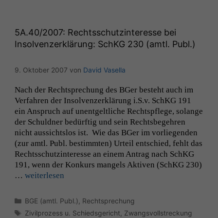
5A
.40/2007: Rechtsschutzinteresse bei
Insolvenzerklärung: SchKG 230 (amtl. Publ.)
9. Oktober 2007
von
David Vasella
Nach der Recht­sprechung des BGer beste­ht auch im
Ver­fahren der Insol­ven­z­erk­lärung i.S.v. SchKG 191
ein Anspruch auf unent­geltliche Recht­spflege, solange
der Schuld­ner bedürftig und sein Rechts­begehren
nicht aus­sicht­s­los ist. Wie das BGer im vor­liegen­den
(zur amtl. Publ. bes­timmten) Urteil entsch­ied, fehlt das
Rechtss­chutz­in­ter­esse an einem Antrag nach SchKG
191, wenn der Konkurs man­gels Aktiv­en (SchKG 230)
…
weit­er­lesen
Kategorien
BGE (amtl. Publ.)
,
Rechtsprechung
Schlagwörter
Zivilprozess u. Schiedsgericht
,
Zwangsvollstreckung