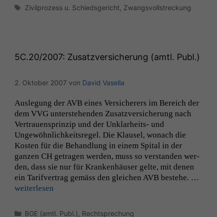
Schlagwörter
Zivilprozess u. Schiedsgericht
,
Zwangsvollstreckung
5C
.20/2007: Zusatzversicherung (amtl. Publ.)
2. Oktober 2007
von
David Vasella
Ausle­gung der
AVB
eines Ver­sicher­ers im Bere­ich der
dem
VVG
unter­ste­hen­den Zusatzver­sicherung nach
Ver­trauen­sprinzip und der Unklarheits- und
Ungewöhn­lichkeit­sregel. Die Klausel, wonach die
Kosten für die Behand­lung in einem Spi­tal in der
ganzen
CH
getra­gen wer­den, muss so ver­standen wer­
den, dass sie nur für Kranken­häuser gelte, mit denen
ein Tar­ifver­trag gemäss den gle­ichen
AVB
beste­he. …
weit­er­lesen
Kategorien
BGE (amtl. Publ.)
,
Rechtsprechung