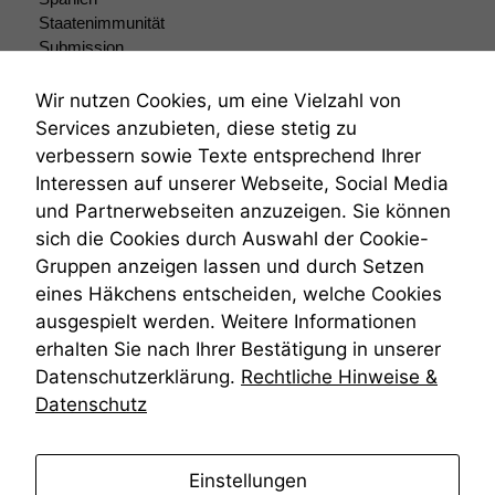
Staatenimmunität
Submission
Submissionsrecht
Teilungsklage
Wir nutzen Cookies, um eine Vielzahl von
Venezuela
Services anzubieten, diese stetig zu
VRK
verbessern sowie Texte entsprechend Ihrer
Wiederherstellungsanordnung
Interessen auf unserer Webseite, Social Media
Zivilprozessordnung
und Partnerwebseiten anzuzeigen. Sie können
ZPO
sich die Cookies durch Auswahl der Cookie-
Zustellfiktion
Gruppen anzeigen lassen und durch Setzen
Zuständigkeit
Öffentliches Personalrecht
eines Häkchens entscheiden, welche Cookies
Öffentlichkeitsprinzip
ausgespielt werden. Weitere Informationen
erhalten Sie nach Ihrer Bestätigung in unserer
Datenschutzerklärung.
Rechtliche Hinweise &
Datenschutz
anmelden
Einstellungen