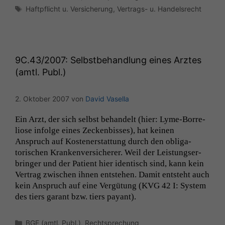
Schlagwörter
Haftpflicht u. Versicherung
,
Vertrags- u. Handelsrecht
9C
.43/2007: Selbstbehandlung eines Arztes
(amtl. Publ.)
2. Oktober 2007
von
David Vasella
Ein Arzt, der sich selb­st behan­delt (hier: Lyme-Bor­re­
liose infolge eines Zeck­en­biss­es), hat keinen
Anspruch auf Kosten­er­stat­tung durch den oblig­a­
torischen Kranken­ver­sicher­er. Weil der Leis­tungser­
bringer und der Patient hier iden­tisch sind, kann kein
Ver­trag zwis­chen ihnen entste­hen. Damit entste­ht auch
kein Anspruch auf eine Vergü­tung (
KVG
42 I: Sys­tem
des tiers garant bzw. tiers payant).
Kategorien
BGE (amtl. Publ.)
,
Rechtsprechung