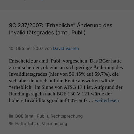
9C
.237/2007: “Erhebliche” Änderung des
Invaliditätsgrades (amtl. Publ.)
10. Oktober 2007
von
David Vasella
Entscheid zur amtl. Publ. vorge­se­hen. Das BGer hat­te
zu entschei­den, ob eine an sich geringe Änderung des
Inva­lid­itäts­grades (hier von 59,45% auf 59,7%), die
sich aber den­noch auf die Rente auswirken würde,
“erhe­blich” im Sinne von
ATSG
17 I ist. Auf­grund der
Run­dungsregeln nach
BGE
130 V 121 würde der
höhere Inva­lid­itäts­grad auf 60% auf- …
weit­er­lesen
Kategorien
BGE (amtl. Publ.)
,
Rechtsprechung
Schlagwörter
Haftpflicht u. Versicherung