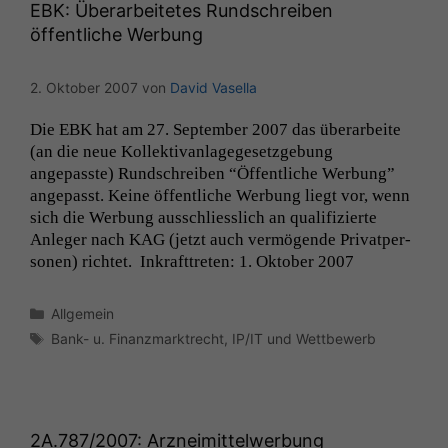
EBK
: Überarbeitetes Rundschreiben
öffentliche Werbung
2. Oktober 2007
von
David Vasella
Die
EBK
hat am 27. Sep­tem­ber 2007 das über­ar­beite
(an die neue Kollek­ti­van­lagege­set­zge­bung
angepasste) Rund­schreiben “Öffentliche Wer­bung”
angepasst. Keine öffentliche Wer­bung liegt vor, wenn
Notwendige
sich die Wer­bung auss­chliesslich an qual­i­fizierte
Cookies
Anleger nach
KAG
(jet­zt auch ver­mö­gende Pri­vat­per­
Diese
so­n­en) richtet. Inkraft­treten: 1. Okto­ber 2007
Cookies sind
nicht
Kategorien
optional, es
Allgemein
braucht sie,
Schlagwörter
Bank- u. Finanzmarktrecht
,
IP/IT und Wettbewerb
damit die
Website
korrekt
angezeigt
werden kann.
2A
.787/2007: Arzneimittelwerbung