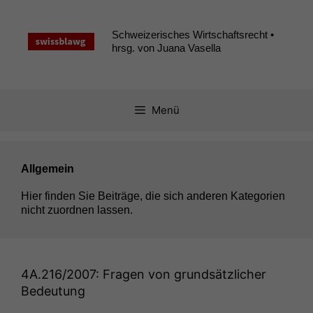
Zum
Inhalt
Schweizerisches Wirtschaftsrecht •
springen
hrsg. von Juana Vasella
Menü
Allgemein
Hier find­en Sie Beiträge, die sich anderen Kat­e­gorien
nicht zuord­nen lassen.
4A
.216/2007: Fragen von grundsätzlicher
Bedeutung