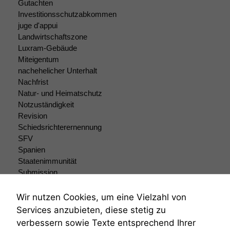
Gutachten
Investitionsschutzabkommen
juge d'appui
Landwirtschaftszone
Luxram-Gebäude
Miteigentum
nachehelicher Unterhalt
Nachfrist
Natur- und Heimatschutz
Notzuständigkeit
Revision
Schiedsrichterernennung
SFV
Spanien
Staatenimmunität
Submission
Submissionsrecht
Teilungsklage
Wir nutzen Cookies, um eine Vielzahl von
Venezuela
Services anzubieten, diese stetig zu
VRK
verbessern sowie Texte entsprechend Ihrer
Wiederherstellungsanordnung