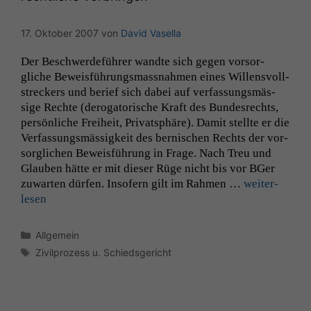
17. Oktober 2007
von
David Vasella
Der Beschw­erde­führer wandte sich gegen vor­sor­
gliche Bewe­is­führungs­mass­nah­men eines Wil­lensvoll­
streck­ers und berief sich dabei auf ver­fas­sungsmäs­
sige Rechte (deroga­torische Kraft des Bun­desrechts,
per­sön­liche Frei­heit, Pri­vat­sphäre). Damit stellte er die
Ver­fas­sungsmäs­sigkeit des bernischen Rechts der vor­
sor­glichen Bewe­is­führung in Frage. Nach Treu und
Glauben hätte er mit dieser Rüge nicht bis vor BGer
zuwarten dür­fen. Insofern gilt im Rah­men …
weit­er­
lesen
Kategorien
Allgemein
Schlagwörter
Zivilprozess u. Schiedsgericht