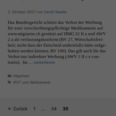
2. Oktober 2007
von
David Vasella
Statistiken
Um unsere
Das Bun­des­gericht schützt das Ver­bot der Wer­bung
Website zu
für zwei ver­schrei­bungspflichtige Medika­mente auf
verbessern,
www.migraene.ch gestützt auf
HMG
32
II
a und
AWV
zeichnen
2 a als ver­fas­sungskon­form (
BV
27, Wirtschafts­frei­
wir
anonyme
heit; nicht dass der Entscheid andern­falls hätte aufge­
statistische
hoben wer­den kön­nen,
BV
190). Das gilt auch für das
Daten auf.
Ver­bot nur indi­rek­ter Wer­bung (
AWV
1
II
c e con­
trario). Im …
weit­er­lesen
Funktionalität
Kategorien
Allgemein
Einige
Schlagwörter
IP/IT und Wettbewerb
Funktionen auf
dieser Website
sind optional.
Wenn Sie
diese Option
Seite
Seite
Seite
←
Zurück
1
…
34
35
deaktivieren,
kann die