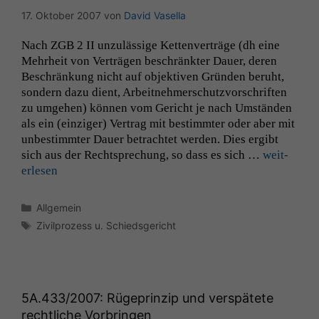
17. Oktober 2007
von
David Vasella
Nach
ZGB
2
II
unzuläs­sige Ket­ten­verträge (dh eine
Mehrheit von Verträ­gen beschränk­ter Dauer, deren
Beschränkung nicht auf objek­tiv­en Grün­den beruht,
son­dern dazu dient, Arbeit­nehmer­schutzvorschriften
zu umge­hen) kön­nen vom Gericht je nach Umstän­den
als ein (einziger) Ver­trag mit bes­timmter oder aber mit
unbes­timmter Dauer betra­chtet wer­den. Dies ergibt
sich aus der Recht­sprechung, so dass es sich …
weit­
er­lesen
Kategorien
Allgemein
Schlagwörter
Zivilprozess u. Schiedsgericht
5A
.433/2007: Rügeprinzip und verspätete
rechtliche Vorbringen