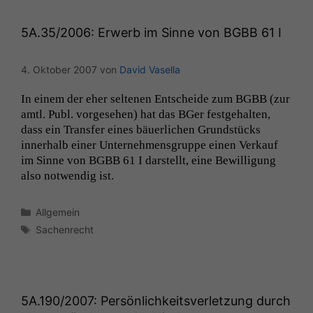
5A
.35/2006: Erwerb im Sinne von
BGBB
61 I
4. Oktober 2007
von
David Vasella
In einem der eher sel­te­nen Entschei­de zum
BGBB
(zur
amtl. Publ. vorge­se­hen) hat das BGer fest­ge­hal­ten,
dass ein Trans­fer eines bäuer­lichen Grund­stücks
inner­halb ein­er Unternehmensgruppe einen Verkauf
im Sinne von
BGBB
61 I darstellt, eine Bewil­li­gung
also notwendig ist.
Kategorien
Allgemein
Schlagwörter
Sachenrecht
5A
.190/2007: Persönlichkeitsverletzung durch