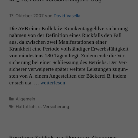
17. Oktober 2007
von
David Vasella
Die
AVB
ein­er Kollek­­tiv-Kranken­­taggeld­ver­sicherung
nah­men von der Def­i­n­i­tion eines Rück­falls den Fall
aus, da zwis­chen zwei Man­i­fes­ta­tio­nen ein­er
Krankheit eine Peri­ode voll­ständi­ger Erwerb­s­fähigkeit
von min­destens 180 Tagen liegt. Zudem ende die Ver­
sicherung bei ein­er Schlies­sung des Betriebs. Der Ver­
sicher­er ver­weigerte später weit­ere Leis­tun­gen zugun­
sten von A, einem Angestell­ten der Bäck­erei B, indem
er sich u.a. …
weit­er­lesen
Kategorien
Allgemein
Schlagwörter
Haftpflicht u. Versicherung
Bernhard Schlink zur Flugzeug-Abschuss-