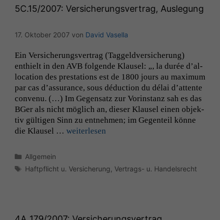
5C
.15/2007: Versicherungsvertrag, Auslegung
17. Oktober 2007
von
David Vasella
Ein Ver­sicherungsver­trag (Taggeld­ver­sicherung)
enthielt in den
AVB
fol­gende Klausel: „, la durée d’al­
lo­ca­tion des presta­tions est de 1800 jours au max­i­mum
par cas d’as­sur­ance, sous déduc­tion du délai d’at­tente
con­venu. (…) Im Gegen­satz zur Vorin­stanz sah es das
BGer als nicht möglich an, dieser Klausel einen objek­
tiv gülti­gen Sinn zu ent­nehmen; im Gegen­teil könne
die Klausel …
weit­er­lesen
Kategorien
Allgemein
Schlagwörter
Haftpflicht u. Versicherung
,
Vertrags- u. Handelsrecht
4A_179
/2007: Versicherungsvertrag