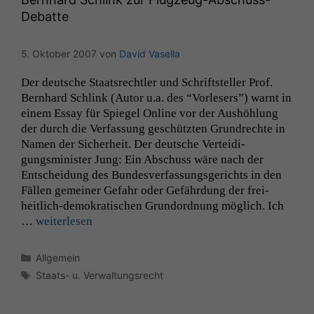
Debatte
5. Oktober 2007
von
David Vasella
Der deutsche Staat­srechtler und Schrift­steller Prof.
Bern­hard Schlink (Autor u.a. des “Vor­lesers”) warnt in
einem Essay für Spiegel Online vor der Aushöh­lung
der durch die Ver­fas­sung geschützten Grun­drechte in
Namen der Sicher­heit. Der deutsche Vertei­di­
gungsmin­is­ter Jung: Ein Abschuss wäre nach der
Entschei­dung des Bun­desver­fas­sungs­gerichts in den
Fällen gemein­er Gefahr oder Gefährdung der frei­
heitlich-demokratis­chen Grun­dord­nung möglich. Ich
…
weit­er­lesen
Kategorien
Allgemein
Schlagwörter
Staats- u. Verwaltungsrecht