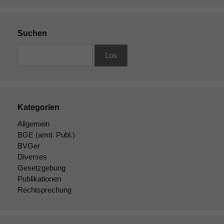
Website nicht
zu 100%
funktionieren.
Suchen
Marketing
Wir speichern
anonyme Daten ab,
um interne
marketingtechnische
Kategorien
Auswertungen
durchführen zu
Allgemein
können. Diese helfen
BGE
(amtl. Publ.)
uns, unsere Website
BVGer
zu verbessern.
Diverses
Gesetzgebung
Publikationen
Rechtsprechung