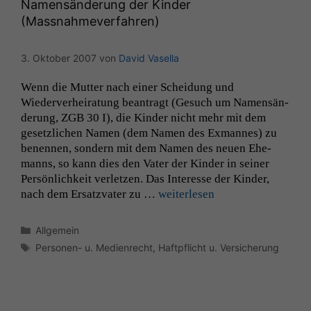
Namensänderung der Kinder
(Massnahmeverfahren)
3. Oktober 2007
von
David Vasella
Wenn die Mut­ter nach ein­er Schei­dung und
Wiederver­heiratung beantragt (Gesuch um Namen­sän­
derung,
ZGB
30 I), die Kinder nicht mehr mit dem
geset­zlichen Namen (dem Namen des Exmannes) zu
benen­nen, son­dern mit dem Namen des neuen Ehe­
manns, so kann dies den Vater der Kinder in sein­er
Per­sön­lichkeit ver­let­zen. Das Inter­esse der Kinder,
nach dem Ersatz­vater zu …
weit­er­lesen
Kategorien
Allgemein
Schlagwörter
Personen- u. Medienrecht
,
Haftpflicht u. Versicherung