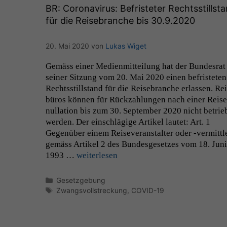
BR
: Coronavirus: Befristeter Rechtsstillst
für die Reisebranche bis 30.9.2020
20. Mai 2020
von
Lukas Wiget
Gemäss ein­er Medi­en­mit­teilung hat der Bun­desrat
sein­er Sitzung vom 20. Mai 2020 einen befris­teten
Rechtsstill­stand für die Reise­branche erlassen. Re
büros kön­nen für Rück­zahlun­gen nach ein­er Reis
nul­la­tion bis zum 30. Sep­tem­ber 2020 nicht betri
wer­den. Der ein­schlägige Artikel lautet: Art. 1
Gegenüber einem Rei­sev­er­anstal­ter oder ‑ver­mit­tl
gemäss Artikel 2 des Bun­des­ge­set­zes vom 18. Juni
1993 …
weit­er­lesen
Notwendige
Cookies
Kategorien
Gesetzgebung
Diese
Schlagwörter
Zwangsvollstreckung
,
COVID-19
Cookies sind
nicht
optional, es
braucht sie,