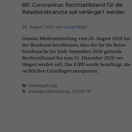
BR
: Coronavirus: Rechtsstillstand für die
Reisebürobranche soll verlängert werden
28. August 2020
von
Lukas Wiget
Gemäss Medi­en­mit­teilung vom 26. August 2020 hat
der Bun­desrat beschlossen, dass der für die Reise­
büro­branche bis Ende Sep­tem­ber 2020 gel­tende
Rechtsstill­stand bis zum 31. Dezem­ber 2020 ver­
längert wer­den soll. Das
EJPD
wurde beauf­tragt, die
rechtlichen Grund­la­gen anzupassen.
Kategorien
Gesetzgebung
Schlagwörter
Zwangsvollstreckung
,
COVID-19