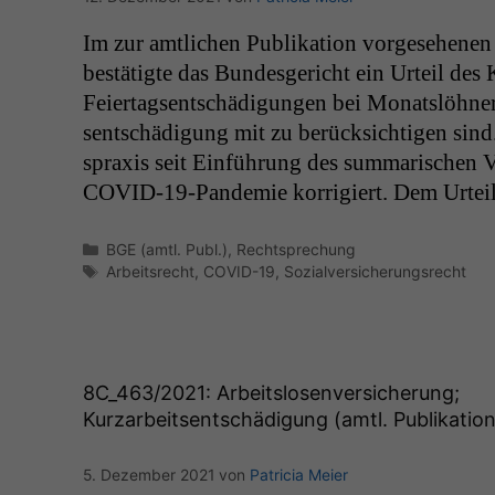
Im zur amtlichen Pub­lika­tion vorge­se­henen
bestätigte das Bun­des­gericht ein Urteil des
Feiertagsentschädi­gun­gen bei Monat­slöh­n­
sentschädi­gung mit zu berück­sichti­gen sind.
sprax­is seit Ein­führung des sum­marischen 
COVID-19-Pan­demie kor­rigiert. Dem Urtei
Kategorien
BGE (amtl. Publ.)
,
Rechtsprechung
Schlagwörter
Arbeitsrecht
,
COVID-19
,
Sozialversicherungsrecht
8C_463
/2021: Arbeitslosenversicherung;
Kurzarbeitsentschädigung (amtl. Publikation
5. Dezember 2021
von
Patricia Meier