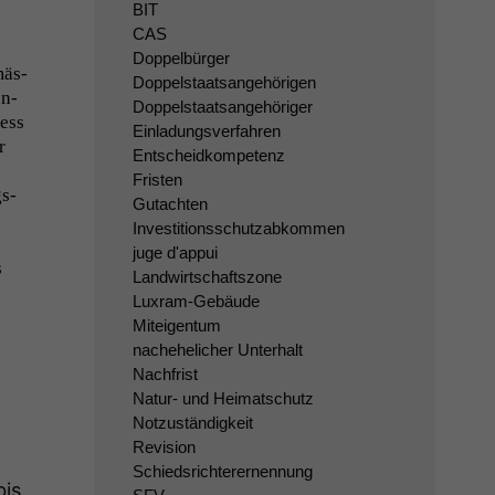
BIT
CAS
Doppelbürger
mäs­
Doppelstaatsangehörigen
en­
Doppelstaatsangehöriger
iess
Einladungsverfahren
r
Entscheidkompetenz
Fristen
gs­
Gutachten
Investitionsschutzabkommen
juge d'appui
s
Landwirtschaftszone
Luxram-Gebäude
Miteigentum
nachehelicher Unterhalt
Nachfrist
Natur- und Heimatschutz
Notzuständigkeit
Revision
Schiedsrichterernennung
bis