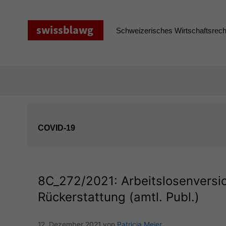
Zum
Inhalt
springen
Schweizerisches Wirtschaftsrecht
COVID-19
8C_272
/2021: Arbeitslosenversi
Rückerstattung (amtl. Publ.)
12. Dezember 2021
von
Patricia Meier