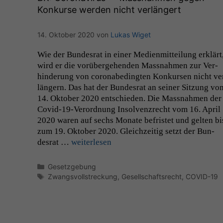
Konkurse werden nicht verlängert
14. Oktober 2020
von
Lukas Wiget
Wie der Bun­desrat in ein­er Medi­en­mit­teilung erk­lärt
wird er die vorüberge­hen­den Mass­nah­men zur Ver­
hin­derung von coro­n­abe­d­ingten Konkursen nicht ve
längern. Das hat der Bun­desrat an sein­er Sitzung vo
14. Okto­ber 2020 entsch­ieden. Die Mass­nah­men der
Covid-19-Verord­­nung Insol­ven­zrecht vom 16. April
2020 waren auf sechs Monate befris­tet und gel­ten bi
zum 19. Okto­ber 2020. Gle­ichzeit­ig set­zt der Bun­
desrat …
weit­er­lesen
Kategorien
Gesetzgebung
Schlagwörter
Zwangsvollstreckung
,
Gesellschaftsrecht
,
COVID-19