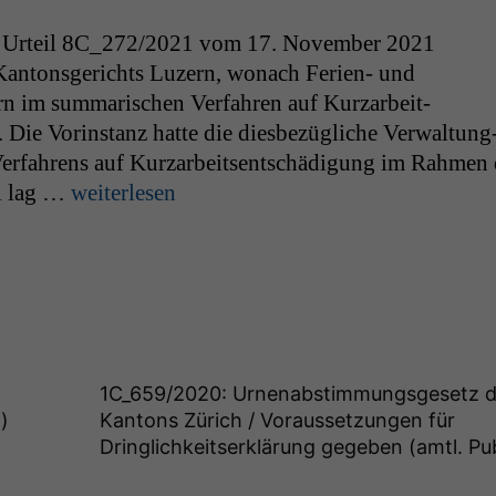
 Urteil
8C_272
/2021 vom 17. Novem­ber 2021
 Kan­ton­s­gerichts Luzern, wonach Ferien- und
ern im sum­marischen Ver­fahren auf Kurzarbeit­
 Die Vorin­stanz hat­te die dies­bezügliche Ver­wal­tung
Ver­fahrens auf Kurzarbeit­sentschädi­gung im Rah­men 
l lag …
weit­er­lesen
1C_659
/2020: Urnenabstimmungsgesetz 
)
Kantons Zürich / Voraussetzungen für
Dringlichkeitserklärung gegeben (amtl. Pub