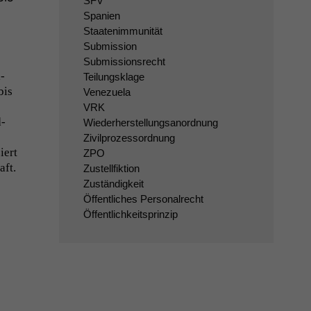
SFV
Spanien
Staatenimmunität
Submission
Submissionsrecht
­
Teilungsklage
bis
Venezuela
VRK
d­
Wiederherstellungsanordnung
Zivilprozessordnung
iert
ZPO
aft.
Zustellfiktion
Zuständigkeit
Öffentliches Personalrecht
Öffentlichkeitsprinzip