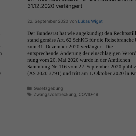
31.12.2020 verlängert
22. September 2020
von
Lukas Wiget
,
Der Bun­desrat hat wie angekündigt den Rechtsstill
stand gemäss Art. 62 SchKG für die Reise­branche 
r­
zum 31. Dezem­ber 2020 ver­längert. Die
m
entsprechende Änderung der ein­schlägi­gen Veror
nung vom 20. Mai 2020 wurde in der Amtlichen
Samm­lung Nr. 116 vom 22. Sep­tem­ber 2020 pub­liz
s
(
AS
2020 3791) und tritt am 1. Okto­ber 2020 in Kr
Kategorien
Gesetzgebung
Schlagwörter
Zwangsvollstreckung
,
COVID-19