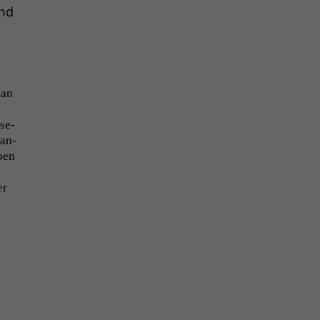
and
 an
ise­
ean­
eben
er