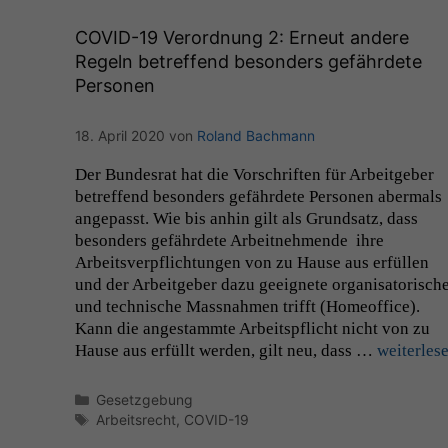
COVID-19
Verordnung 2: Erneut andere
Regeln betreffend besonders gefährdete
Personen
18. April 2020
von
Roland Bachmann
Der Bun­desrat hat die Vorschriften für Arbeit­ge­ber
betr­e­f­fend beson­ders gefährdete Per­so­n­en aber­mals
angepasst. Wie bis anhin gilt als Grund­satz, dass
beson­ders gefährdete Arbeit­nehmende ihre
Arbeitsverpflich­tun­gen von zu Hause aus erfüllen
und der Arbeit­ge­ber dazu geeignete organ­isatorisch
und tech­nis­che Mass­nah­men trifft (Home­of­fice).
Kann die anges­tammte Arbeit­spflicht nicht von zu
Hause aus erfüllt wer­den, gilt neu, dass …
weit­er­les
Kategorien
Gesetzgebung
Schlagwörter
Arbeitsrecht
,
COVID-19