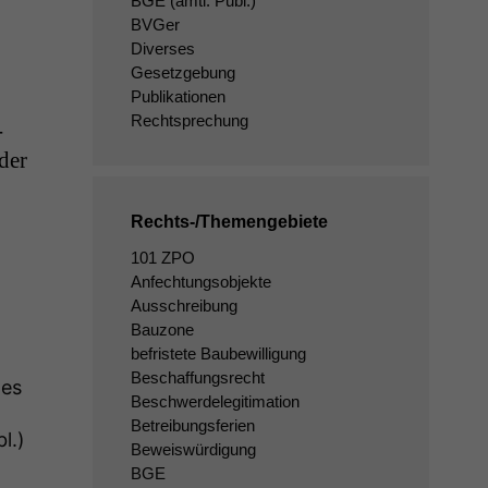
BGE
(amtl. Publ.)
BVGer
Diverses
Gesetzgebung
Publikationen
Rechtsprechung
­
der
Rechts-/Themengebiete
101 ZPO
Anfechtungsobjekte
Ausschreibung
Bauzone
befristete Baubewilligung
Beschaffungsrecht
des
Beschwerdelegitimation
Betreibungsferien
l.)
Beweiswürdigung
BGE