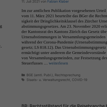
11. Juli 2021
von
Fabian Klaber
Im zur amtlichen Pub­lika­tion vorge­se­henen Urteil
vom 11. März 2021 beurteilte das BGer die Recht­
sigkeit der Dringlichkeit­sklausel des Zürcher Urn
ng
ab­stim­mungs­ge­set­zes. Am 23. Novem­ber 2020 erl
der Kan­ton­srat des Kan­tons Zürich das Gesetz übe
Urnen­ab­stim­mungen in Ver­samm­lungs­ge­mein­den
während der Coro­­na-Pan­demie (Urnen­ab­stim­mun
f­
ge­setz;
LS
818.12). Das Urnen­ab­stim­mungs­ge­setz
ermächtigt unter anderem die Gemein­de­vorstände
von Ver­samm­lungs­ge­mein­den, zur Fest­set­zung de
Steuer­fuss­es …
weit­er­lesen
Kategorien
BGE (amtl. Publ.)
,
Rechtsprechung
Schlagwörter
Staats- u. Verwaltungsrecht
,
COVID-19
BR
: Rechtsstillstand für die Reisebranche 