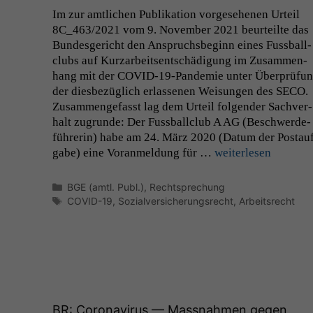
Im zur amtlichen Pub­lika­tion vorge­se­henen Urteil
8C_463
/2021 vom 9. Novem­ber 2021 beurteilte das
Bun­des­gericht den Anspruchs­be­ginn eines Fuss­ball­
clubs auf Kurzarbeit­sentschädi­gung im Zusam­men­
hang mit der COVID-19-Pan­demie unter Über­prü­fu
der dies­bezüglich erlasse­nen Weisun­gen des
SECO
.
Zusam­menge­fasst lag dem Urteil fol­gen­der Sachver­
halt zugrunde: Der Fuss­ball­club A
AG
(Beschw­erde­
führerin) habe am 24. März 2020 (Datum der Postau
gabe) eine Voran­mel­dung für …
weit­er­lesen
Kategorien
BGE (amtl. Publ.)
,
Rechtsprechung
Schlagwörter
COVID-19
,
Sozialversicherungsrecht
,
Arbeitsrecht
BR
: Coronavirus — Massnahmen gegen