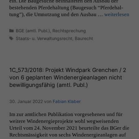
ein. Die Bauge­suche bein­hal­teten den Aus­bau der
beste­hen­den Pfer­de­hal­tung (Bauge­such “Pfer­de­hal­
tung”), die Umnutzung und den Aus­bau …
weit­er­lesen
Kategorien
BGE (amtl. Publ.)
,
Rechtsprechung
Schlagwörter
Staats- u. Verwaltungsrecht
,
Baurecht
1C_573
/2018: Projekt Windpark Grenchen / 2
von 6 geplanten Windenergieanlagen nicht
bewilligungsfähig (amtl. Publ.)
30. Januar 2022
von
Fabian Klaber
Im zur amtlichen Pub­lika­tion vorge­se­henen und für
weit­ere Winden­ergiepro­jek­te wohl weg­weisenden
Urteil vom 24. Novem­ber 2021 beurteilte das BGer die
Rechtsmäs­sigkeit von sechs Winden­ergiean­la­gen auf