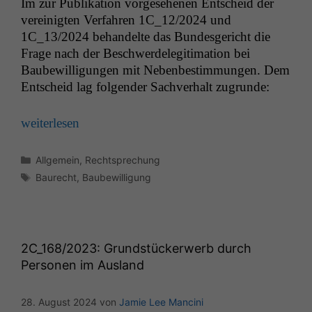
Im zur Pub­lika­tion vorge­se­henen Entscheid der
vere­inigten Ver­fahren
1C_12
/2024 und
1C_13
/2024 behan­delte das Bun­des­gericht die
Frage nach der Beschw­erdele­git­i­ma­tion bei
Baube­wil­li­gun­gen mit Nebenbes­tim­mungen. Dem
Entscheid lag fol­gen­der Sachver­halt zugrunde:
weit­er­lesen
Kategorien
Allgemein
,
Rechtsprechung
Schlagwörter
Baurecht
,
Baubewilligung
2C_168
/2023: Grundstückerwerb durch
Personen im Ausland
28. August 2024
von
Jamie Lee Mancini