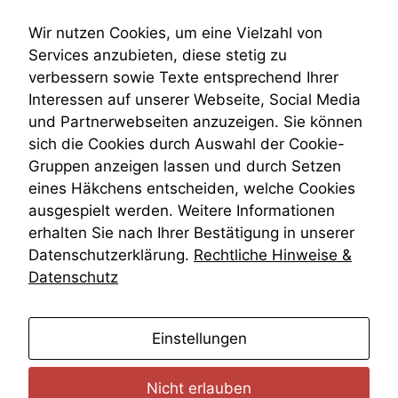
Submissionsrecht
Teilungsklage
Wir nutzen Cookies, um eine Vielzahl von
Venezuela
Services anzubieten, diese stetig zu
VRK
verbessern sowie Texte entsprechend Ihrer
Wiederherstellungsanordnung
Interessen auf unserer Webseite, Social Media
Zivilprozessordnung
und Partnerwebseiten anzuzeigen. Sie können
ZPO
sich die Cookies durch Auswahl der Cookie-
Zustellfiktion
Gruppen anzeigen lassen und durch Setzen
Zuständigkeit
Öffentliches Personalrecht
eines Häkchens entscheiden, welche Cookies
Öffentlichkeitsprinzip
ausgespielt werden. Weitere Informationen
erhalten Sie nach Ihrer Bestätigung in unserer
Datenschutzerklärung.
Rechtliche Hinweise &
Datenschutz
anmelden
Einstellungen
Nicht erlauben