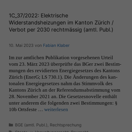
1C_37
/2022: Elektrische
Widerstandsheizungen im Kanton Zürich /
Verbot per 2030 rechtmässig (amtl. Publ.)
10. Mai 2023
von
Fabian Klaber
Im zur amtlichen Pub­lika­tion vorge­se­henen Urteil
vom 23. März 2023 über­prüfte das BGer zwei Bes­tim­
mungen des rev­i­dierten Energiege­set­zes des Kan­tons
Zürich (EnerG;
LS
730.1). Die Änderun­gen des kan­
tonalen Energiege­set­zes nahm das Stim­mvolk des
Kan­tons Zürich an der Ref­er­en­dumsab­stim­mung vom
28. Novem­ber 2021 an. Die Geset­zes­nov­el­le enthält
unter anderem die fol­gen­den zwei Bes­tim­mungen: §
10b Orts­feste …
weit­er­lesen
Kategorien
BGE (amtl. Publ.)
,
Rechtsprechung
Schlagwörter