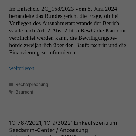
Im Entscheid
2C_168
/2023 vom 5. Juni 2024
behan­delte das Bun­des­gericht die Frage, ob bei
Vor­liegen des Aus­nah­metatbe­stands der Betrieb­
sstätte nach Art. 2 Abs. 2 lit. a BewG die Käuferin
verpflichtet wer­den kann, die Bewil­li­gungs­be­
hörde zwei­jährlich über den Bau­fortschritt und die
Finanzierung zu informieren.
weit­er­lesen
Kategorien
Rechtsprechung
Schlagwörter
Baurecht
1C_787
/2021,
1C_9
/2022: Einkaufszentrum
Seedamm-Center / Anpassung