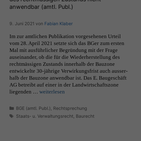
angezeigt
anwendbar (amtl. Publ.)
werden kann.
9. Juni 2021
von
Fabian Klaber
Statistiken
Im zur amtlichen Pub­lika­tion vorge­se­henen Urteil
Um unsere
vom 28. April 2021 set­zte sich das BGer zum ersten
Website zu
Mal mit aus­führlich­er Begrün­dung mit der Frage
verbessern,
auseinan­der, ob die für die Wieder­her­stel­lung des
zeichnen
recht­mäs­si­gen Zus­tands inner­halb der Bau­zone
wir
anonyme
entwick­elte 30-jährige Ver­wirkungs­frist auch ausser­
statistische
halb der Bau­zone anwend­bar ist. Das E. Baugeschäft
Daten auf.
AG
betreibt auf ein­er in der Land­wirtschaft­szone
liegen­den …
weit­er­lesen
Funktionalität
Kategorien
BGE (amtl. Publ.)
,
Rechtsprechung
Einige
Schlagwörter
Staats- u. Verwaltungsrecht
,
Baurecht
Funktionen auf
dieser Website
sind optional.
Wenn Sie