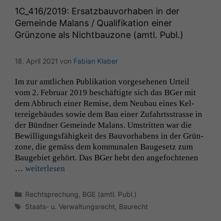
diese Option
1C_416
/2019: Ersatzbauvorhaben in der
deaktivieren,
kann die
Gemeinde Malans / Qualifikation einer
Website nicht
Grünzone als Nichtbauzone (amtl. Publ.)
zu 100%
funktionieren.
18. April 2021
von
Fabian Klaber
Im zur amtlichen Pub­lika­tion vorge­se­henen Urteil
Marketing
vom 2. Feb­ru­ar 2019 beschäftigte sich das BGer mit
Wir speichern
dem Abbruch ein­er Remise, dem Neubau eines Kel­
anonyme Daten ab,
tereige­bäudes sowie dem Bau ein­er Zufahrtsstrasse in
um interne
der Bünd­ner Gemeinde Malans. Umstrit­ten war die
marketingtechnische
Auswertungen
Bewil­li­gungs­fähigkeit des Bau­vorhabens in der Grün­
durchführen zu
zone, die gemäss dem kom­mu­nalen Bauge­setz zum
können. Diese helfen
Bauge­bi­et gehört. Das BGer hebt den ange­focht­e­nen
uns, unsere Website
…
weit­er­lesen
zu verbessern.
Kategorien
Rechtsprechung
,
BGE (amtl. Publ.)
Schlagwörter
Staats- u. Verwaltungsrecht
,
Baurecht