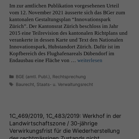
Im zur amtlichen Pub­lika­tion vorge­se­henen Urteil
vom 12. Novem­ber 2021 äusserte sich das BGer zum
kan­tonalen Gestal­tungs­plan “Inno­va­tion­spark
Zürich”. Der Kan­ton­srat Zürich beschloss im Jahr
2015 eine Teil­re­vi­sion des kan­tonalen Richt­plans und
ver­ankerte in dessen Karte und Text den Nationalen
Inno­va­tion­spark, Hub­stan­dort Zürich. Dafür ist im
Kopf­bere­ich des Flughafenare­als Düben­dorf im
Endaus­bau eine Fläche von …
weit­er­lesen
Kategorien
BGE (amtl. Publ.)
,
Rechtsprechung
Notwendige
Schlagwörter
Baurecht
,
Staats- u. Verwaltungsrecht
Cookies
Diese
Cookies sind
nicht
optional, es
1C_469
/2019,
1C_483
/2019: Werkhof in der
braucht sie,
Landwirtschaftszone / 30-jährige
damit die
Verwirkungsfrist für die Wiederherstellung
Website
korrekt
des rechtmässigen Zustands nicht