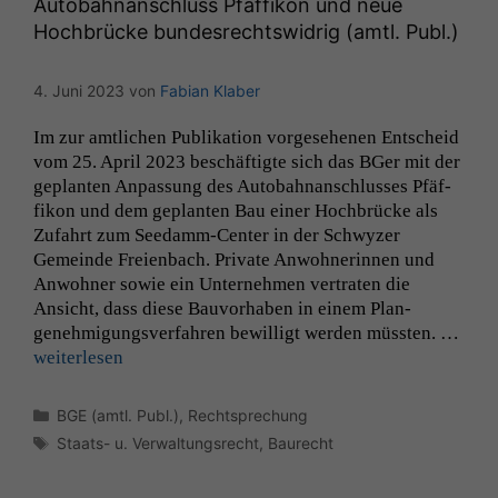
Autobahnanschluss Pfäffikon und neue
Hochbrücke bundesrechtswidrig (amtl. Publ.)
4. Juni 2023
von
Fabian Klaber
Im zur amtlichen Pub­lika­tion vorge­se­henen Entscheid
vom 25. April 2023 beschäftigte sich das BGer mit der
geplanten Anpas­sung des Auto­bah­nan­schlusses Pfäf­
fikon und dem geplanten Bau ein­er Hochbrücke als
Zufahrt zum Seedamm-Cen­ter in der Schwyz­er
Gemeinde Freien­bach. Pri­vate Anwohner­in­nen und
Anwohn­er sowie ein Unternehmen ver­trat­en die
Ansicht, dass diese Bau­vorhaben in einem Plan­
genehmi­gungsver­fahren bewil­ligt wer­den müssten. …
weit­er­lesen
Kategorien
BGE (amtl. Publ.)
,
Rechtsprechung
Schlagwörter
Staats- u. Verwaltungsrecht
,
Baurecht