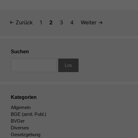
Seite
Seite
Seite
Seite
←
Zurück
1
2
3
4
Weiter
→
Suchen
Kategorien
Allgemein
BGE
(amtl. Publ.)
BVGer
Diverses
Gesetzgebung