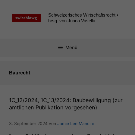
Zum
Inhalt
Schweizerisches Wirtschaftsrecht •
springen
hrsg. von Juana Vasella
Menü
Baurecht
1C_12
/2024,
1C_13
/2024: Baubewilligung (zur
amtlichen Publikation vorgesehen)
3. September 2024
von
Jamie Lee Mancini