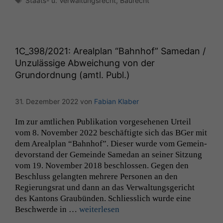
Staats- u. Verwaltungsrecht
,
Baurecht
1C_398
/2021: Arealplan “Bahnhof” Samedan /
Unzulässige Abweichung von der
Grundordnung (amtl. Publ.)
31. Dezember 2022
von
Fabian Klaber
Im zur amtlichen Pub­lika­tion vorge­se­henen Urteil
vom 8. Novem­ber 2022 beschäftigte sich das BGer mit
dem Are­alplan “Bahn­hof”. Dieser wurde vom Gemein­
de­vor­stand der Gemeinde Samedan an sein­er Sitzung
vom 19. Novem­ber 2018 beschlossen. Gegen den
Beschluss gelangten mehrere Per­so­n­en an den
Regierungsrat und dann an das Ver­wal­tungs­gericht
des Kan­tons Graubün­den. Schliesslich wurde eine
Beschw­erde in …
weit­er­lesen