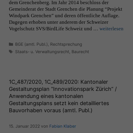
dem Grenchen­berg. Im Jahr 2014 beschloss der
Gemein­der­at der Stadt Grenchen die Pla­nung “Pro­jekt
Wind­park Grenchen” und deren öffentliche Auflage.
Dage­gen erhoben unter anderem der Schweiz­er
Vogelschutz
SVS
/BirdLife Schweiz und …
weit­er­lesen
Kategorien
BGE (amtl. Publ.)
,
Rechtsprechung
Schlagwörter
Staats- u. Verwaltungsrecht
,
Baurecht
1C_487
/2020,
1C_489
/2020: Kantonaler
Gestaltungsplan “Innovationspark Zürich” /
Anwendung eines kantonalen
Gestaltungsplans setzt kein detailliertes
Bauvorhaben voraus (amtl. Publ.)
15. Januar 2022
von
Fabian Klaber