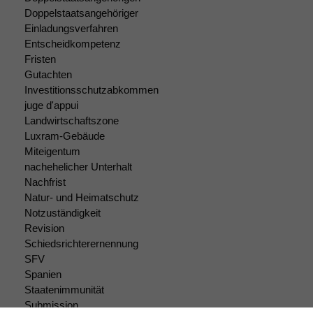
Doppelstaatsangehöriger
Einladungsverfahren
Entscheidkompetenz
Fristen
Gutachten
Investitionsschutzabkommen
juge d'appui
Landwirtschaftszone
Luxram-Gebäude
Miteigentum
nachehelicher Unterhalt
Nachfrist
Natur- und Heimatschutz
Notzuständigkeit
Revision
Schiedsrichterernennung
SFV
Spanien
Staatenimmunität
Submission