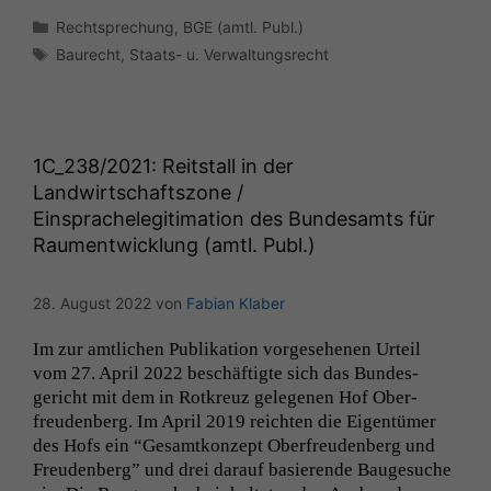
Kategorien
Rechtsprechung
,
BGE (amtl. Publ.)
Schlagwörter
Baurecht
,
Staats- u. Verwaltungsrecht
1C_238
/2021: Reitstall in der
Landwirtschaftszone /
Einsprachelegitimation des Bundesamts für
Raumentwicklung (amtl. Publ.)
28. August 2022
von
Fabian Klaber
Im zur amtlichen Pub­lika­tion vorge­se­henen Urteil
vom 27. April 2022 beschäftigte sich das Bun­des­
gericht mit dem in Rotkreuz gele­ge­nen Hof Ober­
freuden­berg. Im April 2019 reicht­en die Eigen­tümer
des Hofs ein “Gesamtkonzept Ober­freuden­berg und
Freuden­berg” und drei darauf basierende Bauge­suche