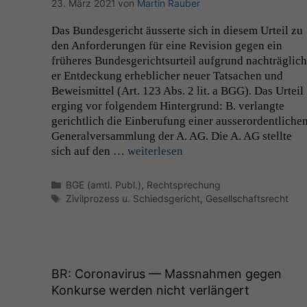
23. März 2021
von
Martin Rauber
Das Bun­des­gericht äusserte sich in diesem Urteil zu
den Anforderun­gen für eine Revi­sion gegen ein
früheres Bun­des­gericht­surteil auf­grund nachträglich
er Ent­deck­ung erhe­blich­er neuer Tat­sachen und
Beweis­mit­tel (Art. 123 Abs. 2 lit. a
BGG
). Das Urteil
erg­ing vor fol­gen­dem Hin­ter­grund: B. ver­langte
gerichtlich die Ein­beru­fung ein­er ausseror­dentliche
Gen­er­alver­samm­lung der A.
AG
. Die A.
AG
stellte
sich auf den …
weit­er­lesen
Kategorien
BGE (amtl. Publ.)
,
Rechtsprechung
Schlagwörter
Zivilprozess u. Schiedsgericht
,
Gesellschaftsrecht
BR
: Coronavirus — Massnahmen gegen
Konkurse werden nicht verlängert