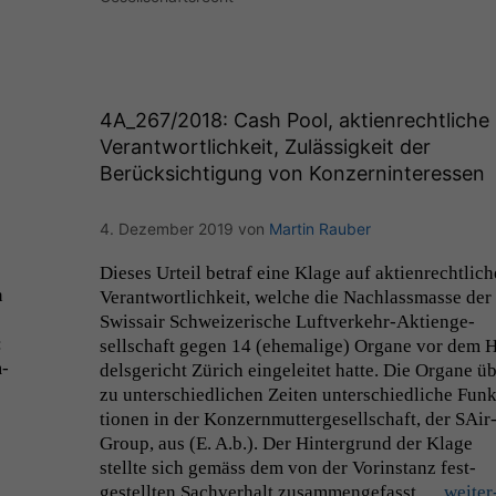
4A_267
/2018: Cash Pool, aktienrechtliche
Verantwortlichkeit, Zulässigkeit der
Berücksichtigung von Konzerninteressen
4. Dezember 2019
von
Martin Rauber
Dieses Urteil betraf eine Klage auf aktien­rechtlich
n
Ver­ant­wortlichkeit, welche die Nach­lass­masse der
Swis­sair Schweiz­erische Luftverkehr-Aktienge­
:
sellschaft gegen 14 (ehe­ma­lige) Organe vor dem 
m­
dels­gericht Zürich ein­geleit­et hat­te. Die Organe ü
zu unter­schiedlichen Zeit­en unter­schiedliche Funk
tio­nen in der Konz­ern­mut­terge­sellschaft, der SAir
Group, aus (E. A.b.). Der Hin­ter­grund der Klage
stellte sich gemäss dem von der Vorin­stanz fest­
gestell­ten Sachver­halt zusam­menge­fasst …
weit­er