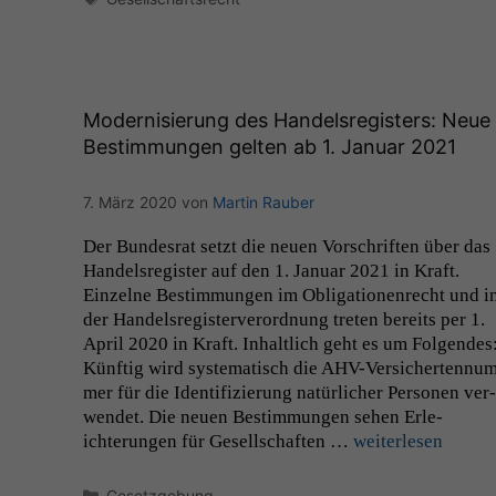
Modernisierung des Handelsregisters: Neue
Bestimmungen gelten ab 1. Januar 2021
7. März 2020
von
Martin Rauber
Der Bun­desrat set­zt die neuen Vorschriften über das
Han­del­sreg­is­ter auf den 1. Jan­u­ar 2021 in Kraft.
Einzelne Bes­tim­mungen im Oblig­a­tio­nen­recht und i
der Han­del­sreg­is­ter­verord­nung treten bere­its per 1.
April 2020 in Kraft. Inhaltlich geht es um Fol­gen­des
Kün­ftig wird sys­tem­a­tisch die AHV-Ver­sicherten­nu
mer für die Iden­ti­fizierung natür­lich­er Per­so­n­en ver­
wen­det. Die neuen Bes­tim­mungen sehen Erle­
ichterun­gen für Gesellschaften …
weit­er­lesen
Kategorien
Gesetzgebung