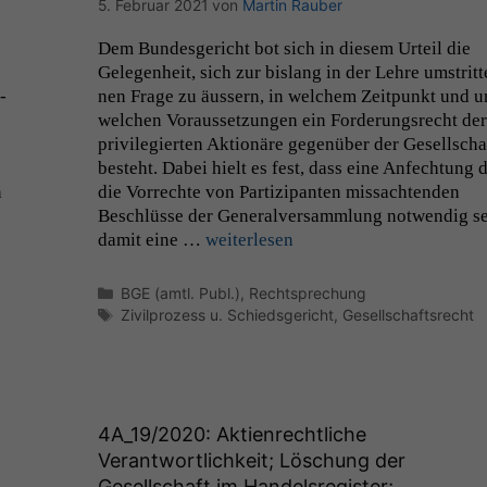
5. Februar 2021
von
Martin Rauber
Dem Bun­des­gericht bot sich in diesem Urteil die
Gele­gen­heit, sich zur bis­lang in der Lehre umstrit­t
­
nen Frage zu äussern, in welchem Zeit­punkt und u
welchen Voraus­set­zun­gen ein Forderungsrecht der
priv­i­legierten Aktionäre gegenüber der Gesellscha
beste­ht. Dabei hielt es fest, dass eine Anfech­tung 
n
die Vor­rechte von Par­tizipan­ten mis­sach­t­en­den
Beschlüsse der Gen­er­alver­samm­lung notwendig se
damit eine …
weit­er­lesen
Kategorien
BGE (amtl. Publ.)
,
Rechtsprechung
Schlagwörter
Zivilprozess u. Schiedsgericht
,
Gesellschaftsrecht
4A_19
/2020: Aktienrechtliche
Verantwortlichkeit; Löschung der
Gesellschaft im Handelsregister;