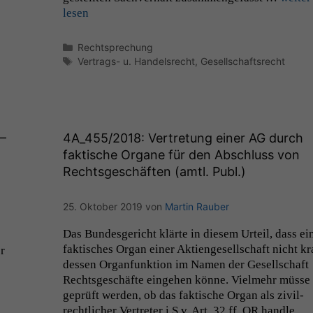
Notwendige
lesen
Cookies
Diese
Kategorien
Rechtsprechung
Cookies sind
Schlagwörter
Vertrags- u. Handelsrecht
,
Gesellschaftsrecht
nicht
optional, es
braucht sie,
damit die
Website
—
4A_455
/2018: Vertretung einer
AG
durch
korrekt
angezeigt
faktische Organe für den Abschluss von
werden kann.
Rechtsgeschäften (amtl. Publ.)
25. Oktober 2019
von
Martin Rauber
Statistiken
Um unsere
Das Bun­des­gericht klärte in diesem Urteil, dass ei
Website zu
fak­tis­ches Organ ein­er Aktienge­sellschaft nicht kr
r
verbessern,
dessen Organ­funk­tion im Namen der Gesellschaft
zeichnen
Rechts­geschäfte einge­hen könne. Vielmehr müsse
wir
geprüft wer­den, ob das fak­tis­che Organ als zivil­
anonyme
rechtlich­er Vertreter i.S.v. Art. 32 ff.
OR
han­dle.
statistische