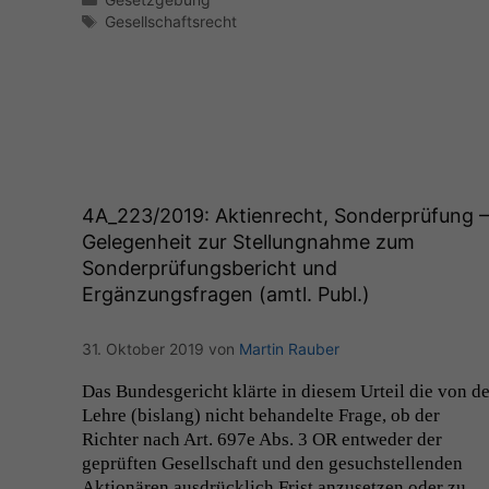
Schlagwörter
Gesellschaftsrecht
4A_223
/2019: Aktienrecht, Sonderprüfung 
Gelegenheit zur Stellungnahme zum
Sonderprüfungsbericht und
Ergänzungsfragen (amtl. Publ.)
31. Oktober 2019
von
Martin Rauber
Das Bun­des­gericht klärte in diesem Urteil die von de
Lehre (bis­lang) nicht behan­delte Frage, ob der
Richter nach Art. 697e Abs. 3
OR
entwed­er der
geprüften Gesellschaft und den gesuch­stel­len­den
Aktionären aus­drück­lich Frist anzuset­zen oder zu