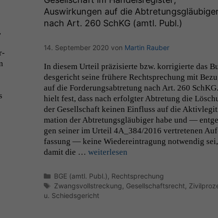
Auswirkungen auf die Abtretungsgläubige
nach Art. 260 SchKG (amtl. Publ.)
,
14. September 2020
von
Martin Rauber
r­
m
In diesem Urteil präzisierte bzw. kor­rigierte das B
des­gericht seine frühere Recht­sprechung mit Bez
auf die Forderungsab­tre­tung nach Art. 260 SchKG
s
hielt fest, dass nach erfol­gter Abtre­tung die Lösc
der Gesellschaft keinen Ein­fluss auf die Aktivle­git­
ma­tion der Abtre­tungs­gläu­biger habe und — ent­ge
gen sein­er im Urteil
4A_384
/2016 vertrete­nen Auf
fas­sung — keine Wiedere­in­tra­gung notwendig sei,
damit die …
weit­er­lesen
Kategorien
BGE (amtl. Publ.)
,
Rechtsprechung
Schlagwörter
Zwangsvollstreckung
,
Gesellschaftsrecht
,
Zivilproz
u. Schiedsgericht