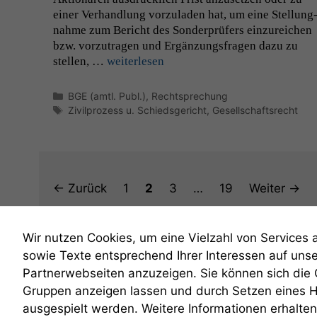
ein­er Ver­hand­lung vorzu­laden hat, um eine Stel­lung
nahme zum Bericht des Son­der­prüfers einzure­ichen
bzw. vorzu­tra­gen und Ergänzungs­fra­gen dazu zu
stellen, …
weit­er­lesen
Kategorien
BGE (amtl. Publ.)
,
Rechtsprechung
Schlagwörter
Zivilprozess u. Schiedsgericht
,
Gesellschaftsrecht
Seite
Seite
Seite
Seite
←
Zurück
1
2
3
…
19
Weiter
→
Wir nutzen Cookies, um eine Vielzahl von Services 
sowie Texte entsprechend Ihrer Interessen auf uns
Partnerwebseiten anzuzeigen. Sie können sich die
Gruppen anzeigen lassen und durch Setzen eines 
anmelden
ausgespielt werden. Weitere Informationen erhalten 