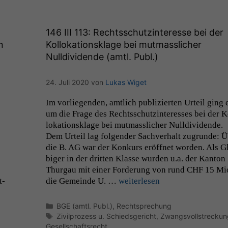
146
III
113: Rechtsschutzinteresse bei der
n
Kollokationsklage bei mutmasslicher
Nulldividende (amtl. Publ.)
24. Juli 2020
von
Lukas Wiget
Im vor­liegen­den, amtlich pub­lizierten Urteil ging 
um die Frage des Rechtss­chutz­in­ter­ess­es bei der K
loka­tion­sklage bei mut­masslich­er Null­div­i­dende.
Dem Urteil lag fol­gen­der Sachver­halt zugrunde: 
die B.
AG
war der Konkurs eröffnet wor­den. Als G
biger in der drit­ten Klasse wur­den u.a. der Kan­ton
Thur­gau mit ein­er Forderung von rund
CHF
15 Mio
t­
die Gemeinde U. …
weit­er­lesen
Kategorien
BGE (amtl. Publ.)
,
Rechtsprechung
Schlagwörter
Zivilprozess u. Schiedsgericht
,
Zwangsvollstreckun
Gesellschaftsrecht