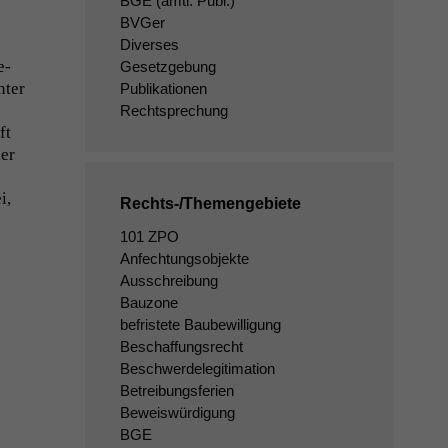
BGE
(amtl. Publ.)
BVGer
Diverses
e­
Gesetzgebung
nter
Publikationen
Rechtsprechung
ft
der
i,
Rechts-/Themengebiete
101 ZPO
Anfechtungsobjekte
Ausschreibung
Bauzone
befristete Baubewilligung
Beschaffungsrecht
Beschwerdelegitimation
Betreibungsferien
Beweiswürdigung
BGE