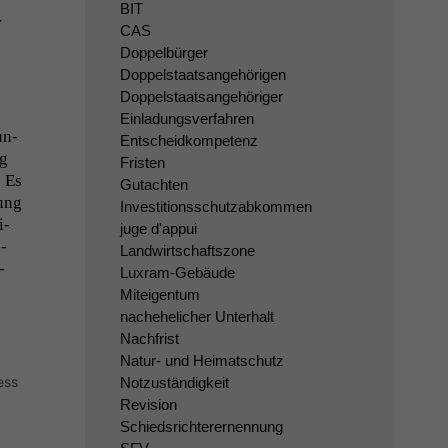
BIT
r
CAS
Doppelbürger
Doppelstaatsangehörigen
Doppelstaatsangehöriger
Einladungsverfahren
un­
Entscheidkompetenz
ug
Fristen
. Es
Gutachten
hung
Investitionsschutzabkommen
i­
juge d'appui
­
Landwirtschaftszone
­
Luxram-Gebäude
Miteigentum
nachehelicher Unterhalt
Nachfrist
Natur- und Heimatschutz
ess
Notzuständigkeit
Revision
Schiedsrichterernennung