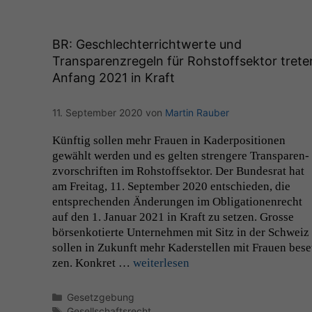
BR
: Geschlechterrichtwerte und
Transparenzregeln für Rohstoffsektor trete
Anfang 2021 in Kraft
11. September 2020
von
Martin Rauber
Kün­ftig sollen mehr Frauen in Kader­po­si­tio­nen
gewählt wer­den und es gel­ten stren­gere Trans­paren­
zvorschriften im Rohstoff­sek­tor. Der Bun­desrat hat
am Fre­itag, 11. Sep­tem­ber 2020 entsch­ieden, die
entsprechen­den Änderun­gen im Oblig­a­tio­nen­recht
auf den 1. Jan­u­ar 2021 in Kraft zu set­zen. Grosse
börsenkotierte Unternehmen mit Sitz in der Schweiz
sollen in Zukun­ft mehr Kader­stellen mit Frauen bese
zen. Konkret …
weit­er­lesen
Kategorien
Gesetzgebung
Schlagwörter
Gesellschaftsrecht