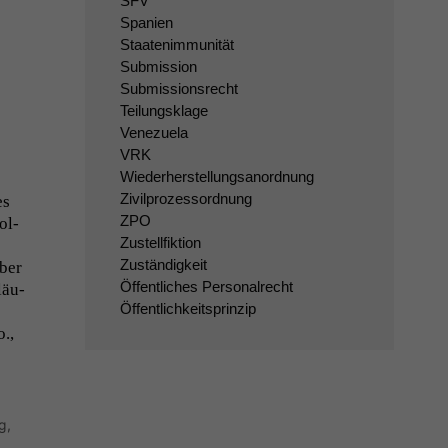
SFV
Spanien
Staatenimmunität
Submission
Submissionsrecht
Teilungsklage
Venezuela
VRK
Wiederherstellungsanordnung
Zivilprozessordnung
es
ZPO
ol­
Zustellfiktion
Zuständigkeit
Über
Öffentliches Personalrecht
läu­
Öffentlichkeitsprinzip
.,
g
,