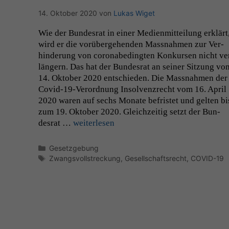
14. Oktober 2020
von
Lukas Wiget
Wie der Bun­desrat in ein­er Medi­en­mit­teilung erk­lärt
wird er die vorüberge­hen­den Mass­nah­men zur Ver­
hin­derung von coro­n­abe­d­ingten Konkursen nicht ve
längern. Das hat der Bun­desrat an sein­er Sitzung vo
14. Okto­ber 2020 entsch­ieden. Die Mass­nah­men der
Covid-19-Verord­­nung Insol­ven­zrecht vom 16. April
2020 waren auf sechs Monate befris­tet und gel­ten bi
zum 19. Okto­ber 2020. Gle­ichzeit­ig set­zt der Bun­
desrat …
weit­er­lesen
Kategorien
Gesetzgebung
Schlagwörter
Zwangsvollstreckung
,
Gesellschaftsrecht
,
COVID-19