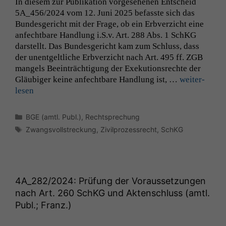
In diesem zur Pub­lika­tion vorge­se­henen Entscheid
5A_456
/2024 vom 12. Juni 2025 befasste sich das
Bun­des­gericht mit der Frage, ob ein Erb­verzicht eine
anfecht­bare Hand­lung i.S.v. Art. 288 Abs. 1 SchKG
darstellt. Das Bun­des­gericht kam zum Schluss, dass
der unent­geltliche Erb­verzicht nach Art. 495 ff.
ZGB
man­gels Beein­träch­ti­gung der Exeku­tion­srechte der
Gläu­biger keine anfecht­bare Hand­lung ist, …
weit­er­
lesen
Kategorien
BGE (amtl. Publ.)
,
Rechtsprechung
Schlagwörter
Zwangsvollstreckung
,
Zivilprozessrecht
,
SchKG
4A_282
/2024: Prüfung der Voraussetzungen
nach Art. 260 SchKG und Aktenschluss (amtl.
Publ.; Franz.)