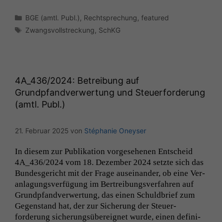
Kategorien
BGE (amtl. Publ.)
,
Rechtsprechung
,
featured
Schlagwörter
Zwangsvollstreckung
,
SchKG
4A_436
/2024: Betreibung auf
Grundpfandverwertung und Steuerforderung
(amtl. Publ.)
21. Februar 2025
von
Stéphanie Oneyser
In diesem zur Pub­lika­tion vorge­se­henen Entscheid
4A_436
/2024 vom 18. Dezem­ber 2024 set­zte sich das
Bun­des­gericht mit der Frage auseinan­der, ob eine Ver­
an­la­gungsver­fü­gung im Bertrei­bungsver­fahren auf
Grundp­fand­ver­w­er­tung, das einen Schuld­brief zum
Gegen­stand hat, der zur Sicherung der Steuer­
forderung sicherungsübereignet wurde, einen defin­i­