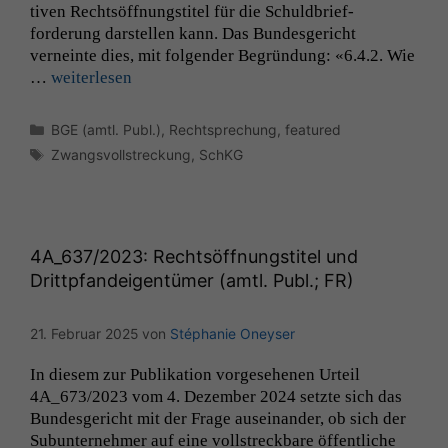
tiv­en Recht­söff­nungsti­tel für die Schuld­bri­ef­
forderung darstellen kann. Das Bun­des­gericht
verneinte dies, mit fol­gen­der Begrün­dung: «6.4.2. Wie
…
weit­er­lesen
Kategorien
BGE (amtl. Publ.)
,
Rechtsprechung
,
featured
Schlagwörter
Zwangsvollstreckung
,
SchKG
Notwendige
Cookies
Diese
Cookies sind
4A_637
/2023: Rechtsöffnungstitel und
nicht
optional, es
Drittpfandeigentümer (amtl. Publ.;
FR
)
braucht sie,
damit die
21. Februar 2025
von
Stéphanie Oneyser
Website
korrekt
In diesem zur Pub­lika­tion vorge­se­henen Urteil
angezeigt
4A_673
/2023 vom 4. Dezem­ber 2024 set­zte sich das
werden kann.
Bun­des­gericht mit der Frage auseinan­der, ob sich der
Sub­un­ternehmer auf eine voll­streck­bare öffentliche