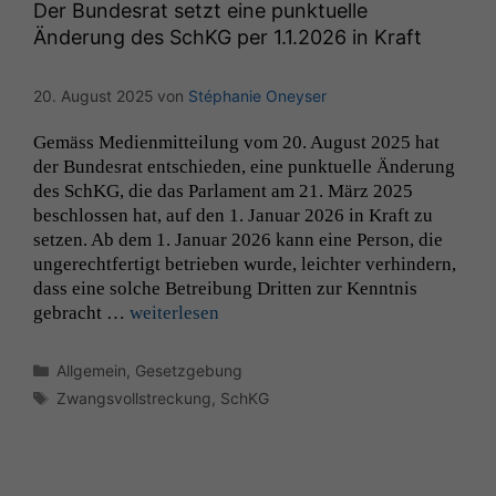
Der Bundesrat setzt eine punktuelle
Änderung des SchKG per 1.1.2026 in Kraft
20. August 2025
von
Stéphanie Oneyser
Gemäss Medi­en­mit­teilung vom 20. August 2025 hat
der Bun­desrat entsch­ieden, eine punk­tuelle Änderung
des SchKG, die das Par­la­ment am 21. März 2025
beschlossen hat, auf den 1. Jan­u­ar 2026 in Kraft zu
set­zen. Ab dem 1. Jan­u­ar 2026 kann eine Per­son, die
ungerecht­fer­tigt betrieben wurde, leichter ver­hin­dern,
dass eine solche Betrei­bung Drit­ten zur Ken­nt­nis
gebracht …
weit­er­lesen
Kategorien
Allgemein
,
Gesetzgebung
Schlagwörter
Zwangsvollstreckung
,
SchKG