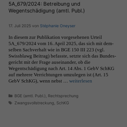
5A_679
/2024: Betreibung und
Wegentschädigung (amtl. Publ.)
17. Juli 2025
von
Stéphanie Oneyser
In diesem zur Pub­lika­tion vorge­se­henen Urteil
5A_679
/2024 vom 16. April 2025, das sich mit dem­
sel­ben Sachver­halt wie in
BGE
150
III
223 (vgl.
Swiss­blawg Beitrag) befasste, set­zte sich das Bun­des­
gericht mit der Frage auseinan­der, ob die
Wegentschädi­gung nach Art. 14 Abs. 1 GebV SchKG
auf mehrere Ver­rich­tun­gen umzule­gen ist (Art. 15
GebV SchKG), wenn neb­st …
weit­er­lesen
Kategorien
BGE (amtl. Publ.)
,
Rechtsprechung
Schlagwörter
Zwangsvollstreckung
,
SchKG