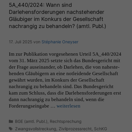
5A_440
/2024: Wann sind
Darlehensforderungen nachstehender
Gläubiger im Konkurs der Gesellschaft
nachrangig zu behandeln? (amtl. Publ.)
17. Juli 2025
von
Stéphanie Oneyser
Im zur Pub­lika­tion vorge­se­henen Urteil
5A_440
/2024
vom 31. März 2025 set­zte sich das Bun­des­gericht mit
der Frage auseinan­der, ob Dar­lehen, die von nah­este­
hen­den Gläu­bigern an eine notlei­dende Gesellschaft
gewährt wur­den, im Konkurs der Gesellschaft
nachrangig zu behan­deln sind. Das Bun­des­gericht
kam zum Schluss, dass die Dar­lehens­forderun­gen erst
dann nachrangig zu behan­deln sind, wenn die
Forderung­seingabe …
weit­er­lesen
Kategorien
BGE (amtl. Publ.)
,
Rechtsprechung
Schlagwörter
Zwangsvollstreckung
,
Zivilprozessrecht
,
SchKG