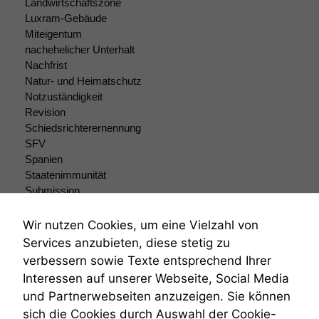
Landwirtschaftszone
Luxram-Gebäude
Miteigentum
nachehelicher Unterhalt
Nachfrist
Natur- und Heimatschutz
Notzuständigkeit
Revision
Schiedsrichterernennung
SFV
Spanien
Staatenimmunität
Submission
Submissionsrecht
Teilungsklage
Wir nutzen Cookies, um eine Vielzahl von
Venezuela
Services anzubieten, diese stetig zu
VRK
verbessern sowie Texte entsprechend Ihrer
Wiederherstellungsanordnung
Interessen auf unserer Webseite, Social Media
Zivilprozessordnung
und Partnerwebseiten anzuzeigen. Sie können
ZPO
sich die Cookies durch Auswahl der Cookie-
Zustellfiktion