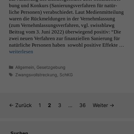
zu 100%
bung und Konkurs (Sanierungsver­fahren für natür­
funktionieren.
liche Per­so­n­en) ver­ab­schiedet. Laut Medi­en­mit­teilung
waren die Rück­mel­dun­gen in der Vernehm­las­sung
(zum Vernehm­las­sungsver­fahren, vgl. swiss­blawg
Marketing
Beitrag vom 3. Juni 2022) über­wiegend pos­i­tiv: “Die
Wir speichern
zwei neuen Ver­fahren zur finanziellen Sanierung für
anonyme Daten ab,
um interne
natür­liche Per­so­n­en haben sowohl pos­i­tive Effek­te …
marketingtechnische
weit­er­lesen
Auswertungen
durchführen zu
Kategorien
Allgemein
,
Gesetzgebung
können. Diese helfen
Schlagwörter
uns, unsere Website
Zwangsvollstreckung
,
SchKG
zu verbessern.
Seite
Seite
Seite
Seite
←
Zurück
1
2
3
…
36
Weiter
→
Suchen