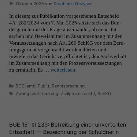
15. Oktober 2025
von
Stéphanie Oneyser
In diesem zur Pub­lika­tion vorge­se­henen Entscheid
4A_282
/2024 vom 7. Mai 2025 set­zte sich das Bun­
des­gericht mit der Frage auseinan­der, ob neue Tat­
sachen und Beweis­mit­tel im Zusam­men­hang mit den
Voraus­set­zun­gen nach Art. 260 SchKG vor dem Beru­
fungs­gericht vorge­bracht wer­den dür­fen und
inwiefern das Gericht verpflichtet ist, den Sachver­halt
im Zusam­men­hang mit den Prozessvo­raus­set­zun­gen
zu ermit­teln. Es …
weit­er­lesen
Kategorien
BGE (amtl. Publ.)
,
Rechtsprechung
Schlagwörter
Zwangsvollstreckung
,
Zivilprozessrecht
,
SchKG
BGE
151
III
239: Betreibung einer unverteilten
Erbschaft — Bezeichnung der Schuldnerin