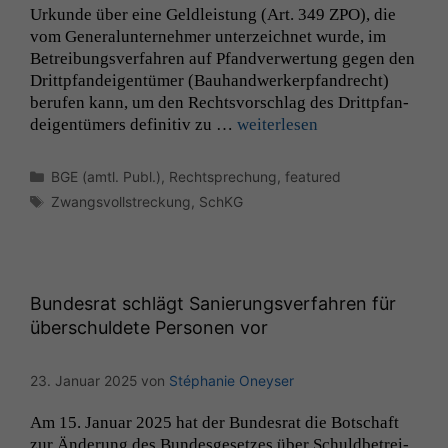
Urkunde über eine Geldleis­tung (Art. 349
ZPO
), die
Statistiken
vom Gen­er­alun­ternehmer unterze­ich­net wurde, im
Um unsere
Betrei­bungsver­fahren auf Pfand­ver­w­er­tung gegen den
Website zu
verbessern,
Drittp­fan­deigen­tümer (Bauhandw­erk­erp­fan­drecht)
zeichnen
berufen kann, um den Rechtsvorschlag des Drittp­fan­
wir
deigen­tümers defin­i­tiv zu …
weit­er­lesen
anonyme
statistische
Kategorien
BGE (amtl. Publ.)
,
Rechtsprechung
,
featured
Daten auf.
Schlagwörter
Zwangsvollstreckung
,
SchKG
Funktionalität
Einige
Funktionen auf
Bundesrat schlägt Sanierungsverfahren für
dieser Website
überschuldete Personen vor
sind optional.
Wenn Sie
diese Option
23. Januar 2025
von
Stéphanie Oneyser
deaktivieren,
kann die
Am 15. Jan­u­ar 2025 hat der Bun­desrat die Botschaft
Website nicht
zur Änderung des Bun­des­ge­set­zes über Schuld­be­trei­