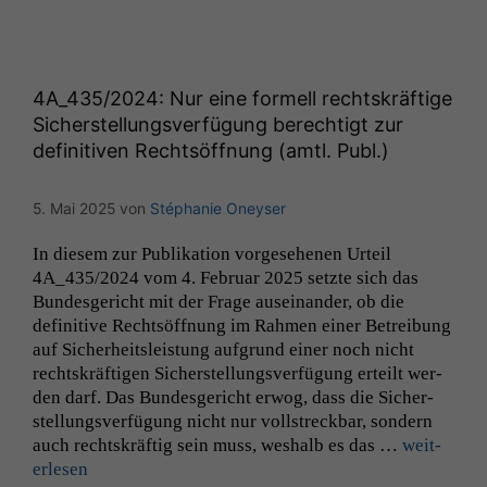
4A_435
/2024: Nur eine formell rechtskräftige
Sicherstellungsverfügung berechtigt zur
definitiven Rechtsöffnung (amtl. Publ.)
5. Mai 2025
von
Stéphanie Oneyser
In diesem zur Pub­lika­tion vorge­se­henen Urteil
4A_435
/2024 vom 4. Feb­ru­ar 2025 set­zte sich das
Bun­des­gericht mit der Frage auseinan­der, ob die
defin­i­tive Recht­söff­nung im Rah­men ein­er Betrei­bung
auf Sicher­heit­sleis­tung auf­grund ein­er noch nicht
recht­skräfti­gen Sich­er­stel­lungsver­fü­gung erteilt wer­
den darf. Das Bun­des­gericht erwog, dass die Sich­er­
stel­lungsver­fü­gung nicht nur voll­streck­bar, son­dern
auch recht­skräftig sein muss, weshalb es das …
weit­
er­lesen