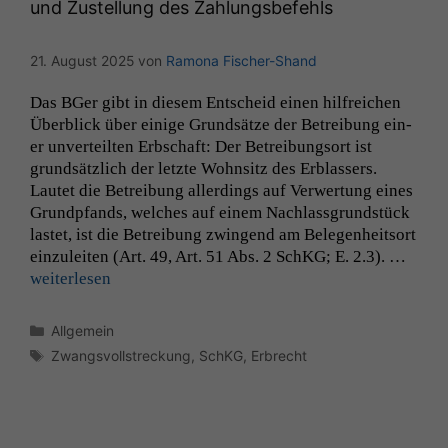
und Zustellung des Zahlungsbefehls
21. August 2025
von
Ramona Fischer-Shand
Das BGer gibt in diesem Entscheid einen hil­fre­ichen
Überblick über einige Grund­sätze der Betrei­bung ein­
er unverteil­ten Erb­schaft: Der Betrei­bung­sort ist
grund­sät­zlich der let­zte Wohn­sitz des Erblassers.
Lautet die Betrei­bung allerd­ings auf Ver­w­er­tung eines
Grundp­fands, welch­es auf einem Nach­lass­grund­stück
lastet, ist die Betrei­bung zwin­gend am Bele­gen­heit­sort
einzuleit­en (Art. 49, Art. 51 Abs. 2 SchKG; E. 2.3). …
weit­er­lesen
Kategorien
Allgemein
Schlagwörter
Zwangsvollstreckung
,
SchKG
,
Erbrecht