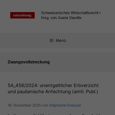
Zum
Inhalt
Schweizerisches Wirtschaftsrecht •
springen
hrsg. von Juana Vasella
Menü
Zwangsvollstreckung
5A_456
/2024: unentgeltlicher Erbverzicht
und paulianische Anfechtung (amtl. Publ.)
19. November 2025
von
Stéphanie Oneyser