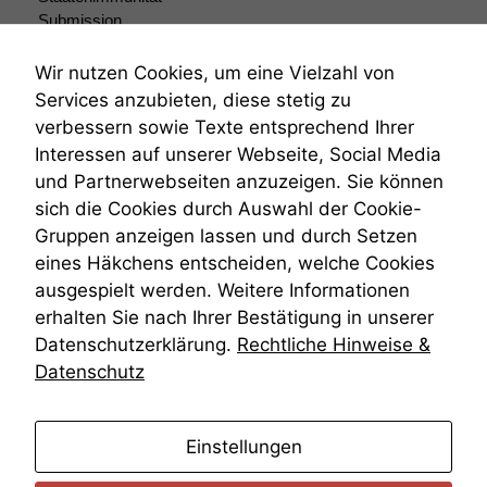
Submission
Submissionsrecht
Teilungsklage
Wir nutzen Cookies, um eine Vielzahl von
Venezuela
Services anzubieten, diese stetig zu
VRK
verbessern sowie Texte entsprechend Ihrer
Wiederherstellungsanordnung
Interessen auf unserer Webseite, Social Media
Zivilprozessordnung
und Partnerwebseiten anzuzeigen. Sie können
ZPO
sich die Cookies durch Auswahl der Cookie-
Zustellfiktion
Gruppen anzeigen lassen und durch Setzen
Zuständigkeit
Öffentliches Personalrecht
eines Häkchens entscheiden, welche Cookies
Öffentlichkeitsprinzip
ausgespielt werden. Weitere Informationen
erhalten Sie nach Ihrer Bestätigung in unserer
Datenschutzerklärung.
Rechtliche Hinweise &
Datenschutz
anmelden
Einstellungen