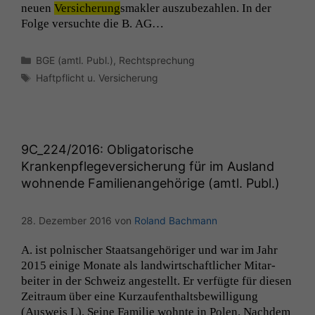
neuen
Ver­sicherung
smak­ler auszubezahlen. In der
Folge ver­suchte die B.
AG
…
Kategorien
BGE (amtl. Publ.)
,
Rechtsprechung
Schlagwörter
Haftpflicht u. Versicherung
9C_224
/2016: Obligatorische
Krankenpflegeversicherung für im Ausland
wohnende Familienangehörige (amtl. Publ.)
28. Dezember 2016
von
Roland Bachmann
A. ist pol­nis­ch­er Staat­sange­höriger und war im Jahr
2015 einige Monate als land­wirtschaftlich­er Mitar­
beit­er in der Schweiz angestellt. Er ver­fügte für diesen
Zeitraum über eine Kurza­ufen­thalts­be­wil­li­gung
(Ausweis L). Seine Fam­i­lie wohnte in Polen. Nach­dem