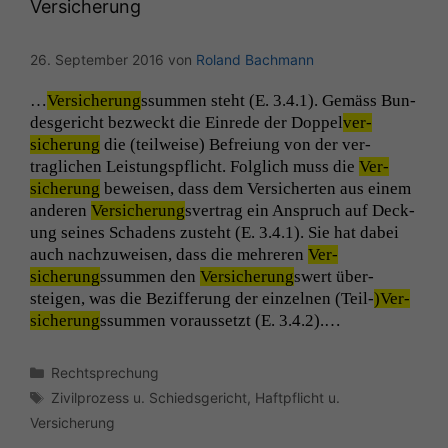
Versicherung
korrekt
angezeigt
werden kann.
26. September 2016
von
Roland Bachmann
…
Ver­sicherung
ssum­men ste­ht (E. 3.4.1). Gemäss Bun­
Statistiken
des­gericht bezweckt die Einrede der Dop­pel
ver­
Um unsere
sicherung
die (teil­weise) Befreiung von der ver­
Website zu
traglichen Leis­tungspflicht. Fol­glich muss die
Ver­
verbessern,
sicherung
beweisen, dass dem Ver­sicherten aus einem
zeichnen
anderen
Ver­sicherung
sver­trag ein Anspruch auf Deck­
wir
ung seines Schadens zuste­ht (E. 3.4.1). Sie hat dabei
anonyme
auch nachzuweisen, dass die mehreren
Ver­
statistische
sicherung
ssum­men den
Ver­sicherung
swert über­
Daten auf.
steigen, was die Bez­if­fer­ung der einzel­nen (Teil-
)Ver­
sicherung
ssum­men voraus­set­zt (E. 3.4.2).…
Funktionalität
Einige
Kategorien
Rechtsprechung
Funktionen auf
Schlagwörter
Zivilprozess u. Schiedsgericht
,
Haftpflicht u.
dieser Website
Versicherung
sind optional.