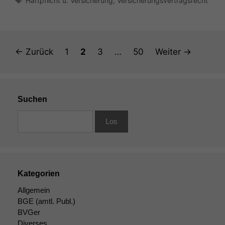
Haftpflicht u. Versicherung
,
Versicherungsvertragsrecht
Seite
Seite
Seite
Seite
←
Zurück
1
2
3
…
50
Weiter
→
Suchen
Kategorien
Allgemein
BGE
(amtl. Publ.)
BVGer
Diverses