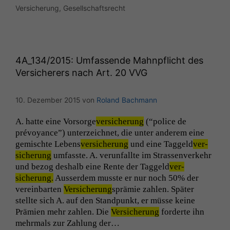
Versicherung
,
Gesellschaftsrecht
4A_134
/2015: Umfassende Mahnpflicht des
Versicherers nach Art. 20
VVG
10. Dezember 2015
von
Roland Bachmann
A. hat­te eine Vor­sorge
ver­sicherung
(“police de
prévoy­ance”) unterze­ich­net, die unter anderem eine
gemis­chte Lebens
ver­sicherung
und eine Taggeld
ver­
sicherung
umfasste. A. verun­fallte im Strassen­verkehr
und bezog deshalb eine Rente der Taggeld
ver­
sicherung.
Ausser­dem musste er nur noch 50% der
vere­in­barten
Ver­sicherung
sprämie zahlen. Später
stellte sich A. auf den Stand­punkt, er müsse keine
Prämien mehr zahlen. Die
Ver­sicherung
forderte ihn
mehrmals zur Zahlung der…