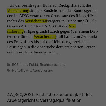
…in der beantragten Höhe zu. Rück­griff­s­recht des
Ver­sicherung
strägers Zunächst rief das Bun­des­gericht
den im
ATSG
ver­ankerten Grund­satz des Rück­griff­s­
rechts des
Ver­sicherung
strägers in Erin­nerung (E. 2):
Gemäss Art. 72 Abs. 1
ATSG
tritt der
Ver­
sicherung
sträger grund­sät­zlich gegenüber einem Drit­
ten, der für den
Ver­sicherung
sfall haftet, im Zeit­punkt
des Ereigniss­es bis auf die Höhe der geset­zlichen
Leis­tun­gen in die Ansprüche der ver­sicherten Per­son
und ihrer Hin­ter­lasse­nen ein.…
Kategorien
BGE (amtl. Publ.)
,
Rechtsprechung
Schlagwörter
Haftpflicht u. Versicherung
4A_360
/2021: Sachliche Zuständigkeit des
Arbeitsgerichts; Vertragsqualifikation