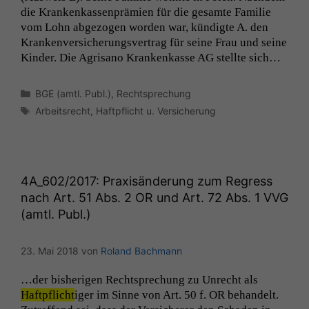
die Krankenkassen­prämien für die gesamte Fam­i­lie
vom Lohn abge­zo­gen wor­den war, kündigte A. den
Kranken­ver­sicherungsver­trag für seine Frau und seine
Kinder. Die Agrisano Krankenkasse
AG
stellte sich…
Kategorien
BGE (amtl. Publ.)
,
Rechtsprechung
Schlagwörter
Arbeitsrecht
,
Haftpflicht u. Versicherung
4A_602
/2017: Praxisänderung zum Regress
nach Art. 51 Abs. 2
OR
und Art. 72 Abs. 1
VVG
(amtl. Publ.)
23. Mai 2018
von
Roland Bachmann
…der bish­eri­gen Recht­sprechung zu Unrecht als
Haftpflicht
iger im Sinne von Art. 50 f.
OR
behan­delt.