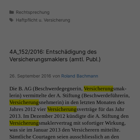
Kategorien
Rechtsprechung
Schlagwörter
Haftpflicht u. Versicherung
4A_152
/2016: Entschädigung des
Versicherungsmaklers (amtl. Publ.)
26. September 2016
von
Roland Bachmann
Die B.
AG
(Beschw­erdegeg­ner­in,
Ver­sicherung
smak­
lerin) ver­mit­telte der A. Stiftung (Beschw­erde­führerin,
Ver­sicherung
snehmerin) in den let­zten Monat­en des
Jahres 2012 vier
Ver­sicherung
sverträge für das Jahr
2013. Im Dezem­ber 2012 kündigte die A. Stiftung den
Ver­sicherung
smak­lerver­trag mit sofor­tiger Wirkung,
was sie im Jan­u­ar 2013 den Ver­sicher­ern mit­teilte.
Sämtliche Courta­gen seien auss­chliesslich an den