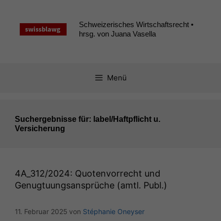
Zum
Inhalt
Schweizerisches Wirtschaftsrecht •
springen
hrsg. von Juana Vasella
Menü
Suchergebnisse für:
label/Haftpflicht u.
Versicherung
4A_312
/2024: Quotenvorrecht und
Genugtuungsansprüche (amtl. Publ.)
11. Februar 2025
von
Stéphanie Oneyser