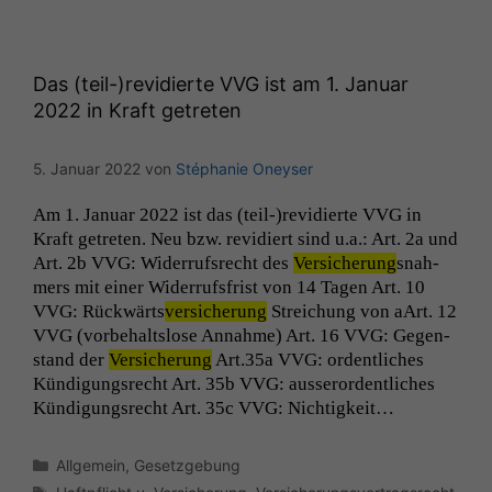
Wenn Sie
diese Option
deaktivieren,
kann die
Das (teil-)revidierte
VVG
ist am 1. Januar
Website nicht
2022 in Kraft getreten
zu 100%
funktionieren.
5. Januar 2022
von
Stéphanie Oneyser
Marketing
Am 1. Jan­u­ar 2022 ist das (teil-)revidierte
VVG
in
Wir speichern
Kraft getreten. Neu bzw. rev­i­diert sind u.a.: Art. 2a und
anonyme Daten ab,
Art. 2b
VVG
: Wider­ruf­s­recht des
Ver­sicherung
snah­
um interne
mers mit ein­er Wider­rufs­frist von 14 Tagen Art. 10
marketingtechnische
VVG
: Rück­wärts
ver­sicherung
Stre­ichung von aArt. 12
Auswertungen
VVG
(vor­be­halt­slose Annahme) Art. 16
VVG
: Gegen­
durchführen zu
stand der
Ver­sicherung
Art.35a
VVG
: ordentlich­es
können. Diese helfen
uns, unsere Website
Kündi­gungsrecht Art. 35b
VVG
: ausseror­dentlich­es
zu verbessern.
Kündi­gungsrecht Art. 35c
VVG
: Nichtigkeit…
Kategorien
Allgemein
,
Gesetzgebung
Schlagwörter