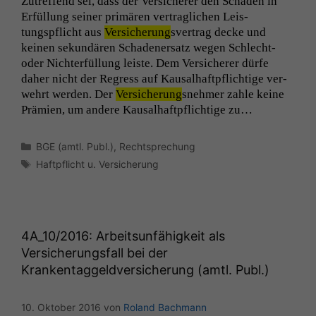
Zutr­e­f­fend sei, dass der Ver­sicher­er den Schaden in
Erfül­lung sein­er primären ver­traglichen Leis­
tungspflicht aus
Ver­sicherung
sver­trag decke und
keinen sekundären Schaden­er­satz wegen Schlecht-
oder Nichter­fül­lung leiste. Dem Ver­sicher­er dürfe
daher nicht der Regress auf Kausal­haftpflichtige ver­
wehrt wer­den. Der
Ver­sicherung
snehmer zahle keine
Prämien, um andere Kausal­haftpflichtige zu…
Kategorien
BGE (amtl. Publ.)
,
Rechtsprechung
Schlagwörter
Haftpflicht u. Versicherung
4A_10
/2016: Arbeitsunfähigkeit als
Versicherungsfall bei der
Krankentaggeldversicherung (amtl. Publ.)
10. Oktober 2016
von
Roland Bachmann