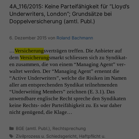
4A_116
/2015: Keine Parteifähigkeit für “Lloyd’s
Underwriters, London”; Grundsätze bei
Doppelversicherung (amtl. Publ.)
6. Dezember 2015
von
Roland Bachmann
…
Ver­sicherung
sverträ­gen tre­f­fen. Die Anbi­eter auf
dem
Ver­sicherung
smarkt schliessen sich zu Syn­dikat­
en zusam­men, die von einem “Man­ag­ing Agent” ver­
wal­tet wer­den. Der “Man­ag­ing Agent” ernen­nt die
“Active Under­writ­ers”, welche die Risiken im Namen
aller am entsprechen­den Syn­dikat teil­nehmenden
“Under­writ­ing Mem­bers” zeich­nen (E. 3.1). Das
anwend­bare englis­che Recht spreche den Syn­dikat­en
keine Rechts- oder Parteifähigkeit zu. Es war daher
nicht genü­gend, die Klage…
Kategorien
BGE (amtl. Publ.)
,
Rechtsprechung
Schlagwörter
Zivilprozess u. Schiedsgericht
,
Haftpflicht u.