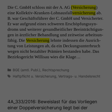
Die C. GmbH schloss mit der A.
AG
(Ver­sicherung
)
eine Kollek­tiv-Kranken-Lohnaus­fall
ver­sicherung
ab.
B. war Geschäfts­führer der C. GmbH und Ver­sichert­er.
Er war auf­grund eines schw­eren Erschöp­fungssyn­
droms und weit­er­er gesund­heitlich­er Beein­träch­ti­gun­
gen in ärztlich­er Behand­lung und zeitweise arbeit­sun­
fähig. Die
Ver­sicherung
lehnte indessen die Aus­rich­
tung von Leis­tun­gen ab, da ein Deck­ung­sun­ter­bruch
wegen nicht bezahlter Prämien bestanden habe. Das
Bezirks­gericht Willisau wies die Klage…
Kategorien
Notwendige
BGE (amtl. Publ.)
,
Rechtsprechung
Cookies
Schlagwörter
Haftpflicht u. Versicherung
,
Vertrags- u. Handelsrecht
Diese
Cookies sind
nicht
optional, es
braucht sie,
4A_333
/2016: Beweislast für das Vorliegen
damit die
einer Doppelversicherung liegt bei der
Website