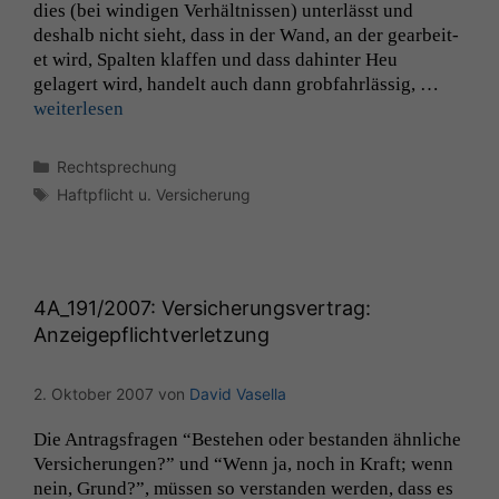
dies (bei windi­gen Ver­hält­nis­sen) unter­lässt und
deshalb nicht sieht, dass in der Wand, an der gear­beit­
et wird, Spal­ten klaf­fen und dass dahin­ter Heu
gelagert wird, han­delt auch dann grob­fahrläs­sig, …
weit­er­lesen
Kategorien
Rechtsprechung
Schlagwörter
Haftpflicht u. Versicherung
4A_191
/2007: Versicherungsvertrag:
Anzeigepflichtverletzung
2. Oktober 2007
von
David Vasella
Die Antrags­fra­gen “Beste­hen oder bestanden ähn­liche
Ver­sicherun­gen?” und “Wenn ja, noch in Kraft; wenn
nein, Grund?”, müssen so ver­standen wer­den, dass es