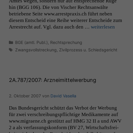
Amtes wegen, son­dern nur auf entsprechende Rüge
hin (
BGG
106). Die von Vis­ch­er Recht­san­wälte
betriebene Seite www.arrestpraxis.ch führt neben
diesem Entscheid eine Rei­he weit­er­er Entschei­de zum
Arrestrecht auf. Vgl. dazu auch den …
weit­er­lesen
Kategorien
BGE (amtl. Publ.)
,
Rechtsprechung
Schlagwörter
Zwangsvollstreckung
,
Zivilprozess u. Schiedsgericht
2A
.787/2007: Arzneimittelwerbung
2. Oktober 2007
von
David Vasella
Das Bun­des­gericht schützt das Ver­bot der Wer­bung
für zwei ver­schrei­bungspflichtige Medika­mente auf
www.migraene.ch gestützt auf
HMG
32
II
a und
AWV
2 a als ver­fas­sungskon­form (
BV
27, Wirtschafts­frei­