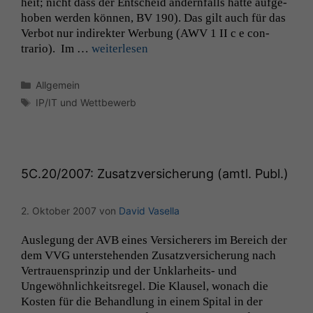
heit; nicht dass der Entscheid andern­falls hätte aufge­
hoben wer­den kön­nen,
BV
190). Das gilt auch für das
Ver­bot nur indi­rek­ter Wer­bung (
AWV
1
II
c e con­
trario). Im …
weit­er­lesen
Kategorien
Allgemein
Schlagwörter
IP/IT und Wettbewerb
5C
.20/2007: Zusatzversicherung (amtl. Publ.)
2. Oktober 2007
von
David Vasella
Ausle­gung der
AVB
eines Ver­sicher­ers im Bere­ich der
dem
VVG
unter­ste­hen­den Zusatzver­sicherung nach
Ver­trauen­sprinzip und der Unklarheits- und
Ungewöhn­lichkeit­sregel. Die Klausel, wonach die
Kosten für die Behand­lung in einem Spi­tal in der