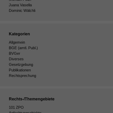
Funktionalität
Juana Vasella
Einige
Dominic Wälchli
Funktionen auf
dieser Website
sind optional.
Wenn Sie
Kategorien
diese Option
deaktivieren,
Allgemein
kann die
BGE
(amtl. Publ.)
Website nicht
BVGer
zu 100%
Diverses
funktionieren.
Gesetzgebung
Publikationen
Rechtsprechung
Marketing
Wir speichern
anonyme Daten ab,
um interne
marketingtechnische
Rechts-/Themengebiete
Auswertungen
101 ZPO
durchführen zu
können. Diese helfen
Anfechtungsobjekte