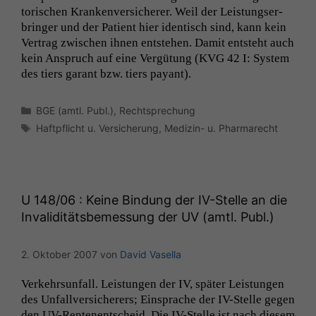
torischen Kranken­ver­sicher­er. Weil der Leis­tungser­
bringer und der Patient hier iden­tisch sind, kann kein
Ver­trag zwis­chen ihnen entste­hen. Damit entste­ht auch
kein Anspruch auf eine Vergü­tung (
KVG
42 I: Sys­tem
des tiers garant bzw. tiers payant).
Kategorien
BGE (amtl. Publ.)
,
Rechtsprechung
Schlagwörter
Haftpflicht u. Versicherung
,
Medizin- u. Pharmarecht
U 148/06 : Keine Bindung der IV-Stelle an die
Invaliditätsbemessung der
UV
(amtl. Publ.)
2. Oktober 2007
von
David Vasella
Verkehrsun­fall. Leis­tun­gen der
IV
, später Leis­tun­gen
des Unfal­lver­sicher­ers; Ein­sprache der IV-Stelle gegen
den UV-Rente­­nentscheid. Die IV-Stelle ist nach diesem