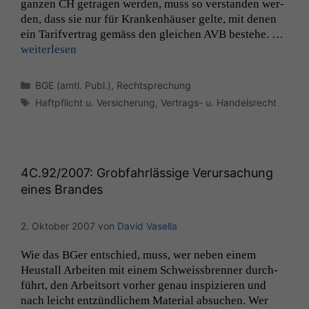
ganzen
CH
getra­gen wer­den, muss so ver­standen wer­
den, dass sie nur für Kranken­häuser gelte, mit denen
ein Tar­ifver­trag gemäss den gle­ichen
AVB
beste­he. …
weit­er­lesen
Kategorien
BGE (amtl. Publ.)
,
Rechtsprechung
Schlagwörter
Haftpflicht u. Versicherung
,
Vertrags- u. Handelsrecht
4C
.92/2007: Grobfahrlässige Verursachung
eines Brandes
2. Oktober 2007
von
David Vasella
Wie das BGer entsch­ied, muss, wer neben einem
Heustall Arbeit­en mit einem Schweiss­bren­ner durch­
führt, den Arbeit­sort vorher genau inspizieren und
nach leicht entzündlichem Mate­r­i­al absuchen. Wer