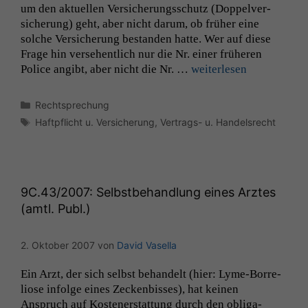
um den aktuellen Ver­sicherungss­chutz (Dop­pelver­
sicherung) geht, aber nicht darum, ob früher eine
solche Ver­sicherung bestanden hat­te. Wer auf diese
Frage hin verse­hentlich nur die Nr. ein­er früheren
Police angibt, aber nicht die Nr. …
weit­er­lesen
Kategorien
Rechtsprechung
Schlagwörter
Haftpflicht u. Versicherung
,
Vertrags- u. Handelsrecht
9C
.43/2007: Selbstbehandlung eines Arztes
(amtl. Publ.)
2. Oktober 2007
von
David Vasella
Ein Arzt, der sich selb­st behan­delt (hier: Lyme-Bor­re­
liose infolge eines Zeck­en­biss­es), hat keinen
Anspruch auf Kosten­er­stat­tung durch den oblig­a­