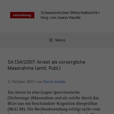
Zum
Inhalt
Schweizerisches Wirtschaftsrecht •
springen
hrsg. von Juana Vasella
Menü
5A
.134/2007: Arrest als vorsorgliche
Massnahme (amtl. Publ.)
2. Oktober 2007
von
David Vasella
Ein Arrest ist eine (super-)provisorische
(Sicherungs-)Massnahme und als solche durch das
BGer nur mit beschränk­ter Kog­ni­tion über­prüf­bar
(
BGG
98). Die Rechtsab­wen­dung erfol­gt nicht vom