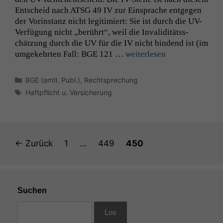
Entscheid nach
ATSG
49
IV
zur Ein­sprache ent­ge­gen
der Vorin­stanz nicht legit­imiert: Sie ist durch die UV-
Ver­fü­­gung nicht „berührt“, weil die Inva­lid­itätss­
chätzung durch die
UV
für die
IV
nicht bindend ist (im
umgekehrten Fall:
BGE
121 …
weit­er­lesen
Kategorien
BGE (amtl. Publ.)
,
Rechtsprechung
Schlagwörter
Haftpflicht u. Versicherung
Seite
Seite
Seite
←
Zurück
1
…
449
450
Suchen
Notwendige
Cookies
Diese