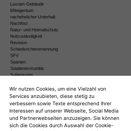
Luxram-Gebäude
Miteigentum
nachehelicher Unterhalt
Nachfrist
Natur- und Heimatschutz
Notzuständigkeit
Revision
Schiedsrichterernennung
SFV
Spanien
Staatenimmunität
Submission
Submissionsrecht
Teilungsklage
Wir nutzen Cookies, um eine Vielzahl von
Venezuela
Services anzubieten, diese stetig zu
VRK
verbessern sowie Texte entsprechend Ihrer
Wiederherstellungsanordnung
Interessen auf unserer Webseite, Social Media
Zivilprozessordnung
und Partnerwebseiten anzuzeigen. Sie können
ZPO
sich die Cookies durch Auswahl der Cookie-
Zustellfiktion