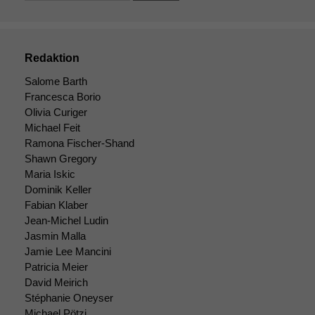
Cookies sind
nicht
optional, es
braucht sie,
Redaktion
damit die
Website
Salome Barth
korrekt
Francesca Borio
angezeigt
Olivia Curiger
werden kann.
Michael Feit
Ramona Fischer-Shand
Shawn Gregory
Statistiken
Maria Iskic
Um unsere
Dominik Keller
Website zu
Fabian Klaber
verbessern,
Jean-Michel Ludin
zeichnen
Jasmin Malla
wir
anonyme
Jamie Lee Mancini
statistische
Patricia Meier
Daten auf.
David Meirich
Stéphanie Oneyser
Michael Pötzi